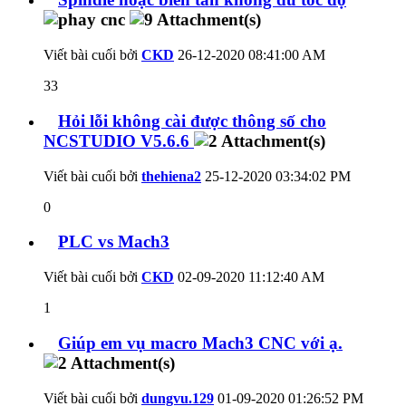
Viết bài cuối bởi
CKD
26-12-2020
08:41:00 AM
33
Hỏi lỗi không cài được thông số cho
NCSTUDIO V5.6.6
Viết bài cuối bởi
thehiena2
25-12-2020
03:34:02 PM
0
PLC vs Mach3
Viết bài cuối bởi
CKD
02-09-2020
11:12:40 AM
1
Giúp em vụ macro Mach3 CNC với ạ.
Viết bài cuối bởi
dungvu.129
01-09-2020
01:26:52 PM