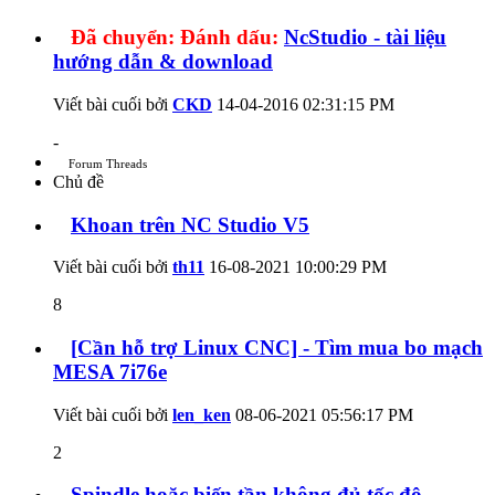
Đã chuyển:
Đánh dấu:
NcStudio - tài liệu
hướng dẫn & download
Viết bài cuối bởi
CKD
14-04-2016
02:31:15 PM
-
Forum Threads
Chủ đề
Khoan trên NC Studio V5
Viết bài cuối bởi
th11
16-08-2021
10:00:29 PM
8
[Cần hỗ trợ Linux CNC] - Tìm mua bo mạch
MESA 7i76e
Viết bài cuối bởi
len_ken
08-06-2021
05:56:17 PM
2
Spindle hoặc biến tần không đủ tốc độ