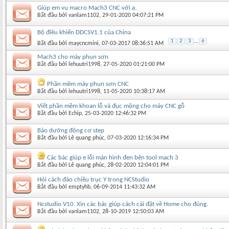
Giúp em vụ macro Mach3 CNC với ạ.
Bắt đầu bởi
vanlam1102
‎, 29-01-2020 04:07:21 PM
Bộ điều khiển DDCSV1.1 của China
1
2
3
...
6
Bắt đầu bởi
maycncmini
‎, 07-03-2017 08:36:51 AM
Mach3 cho máy phun sơn
Bắt đầu bởi
lehuutri1998
‎, 27-05-2020 01:21:00 PM
Phần mềm máy phun sơn CNC
Bắt đầu bởi
lehuutri1998
‎, 11-05-2020 10:38:17 AM
Viết phần mềm khoan lỗ và đục mộng cho máy CNC gỗ
Bắt đầu bởi
Echip
‎, 25-03-2020 12:46:32 PM
Bảo dưỡng động cơ step
Bắt đầu bởi
Lê quang phúc
‎, 07-03-2020 12:16:34 PM
Các bác giúp e lỗi màn hình đen bên tool mach 3
Bắt đầu bởi
Lê quang phúc
‎, 28-02-2020 12:04:01 PM
Hỏi cách đảo chiều trục Y trong NCStudio
Bắt đầu bởi
emptyhb
‎, 06-09-2014 11:43:32 AM
Ncstudio V10. Xin các bác giúp cách cài đặt về Home cho đúng.
Bắt đầu bởi
vanlam1102
‎, 28-10-2019 12:50:03 AM