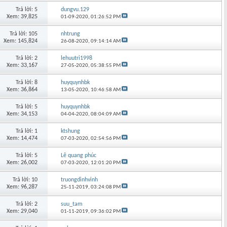
Trả lời: 5
dungvu.129
Xem: 39,825
01-09-2020,
01:26:52 PM
Trả lời: 105
nhtrung
Xem: 145,824
26-08-2020,
09:14:14 AM
Trả lời: 2
lehuutri1998
Xem: 33,167
27-05-2020,
05:38:55 PM
Trả lời: 8
huyquynhbk
Xem: 36,864
13-05-2020,
10:46:58 AM
Trả lời: 5
huyquynhbk
Xem: 34,153
04-04-2020,
08:04:09 AM
Trả lời: 1
ktshung
Xem: 14,474
07-03-2020,
02:54:56 PM
Trả lời: 5
Lê quang phúc
Xem: 26,002
07-03-2020,
12:01:20 PM
Trả lời: 10
truongdinhvinh
Xem: 96,287
25-11-2019,
03:24:08 PM
Trả lời: 2
suu_tam
Xem: 29,040
01-11-2019,
09:36:02 PM