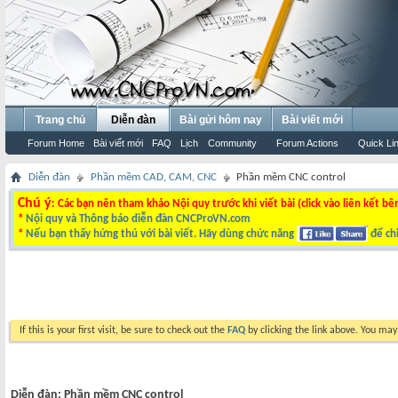
Trang chủ
Diễn đàn
Bài gửi hôm nay
Bài viết mới
Forum Home
Bài viết mới
FAQ
Lịch
Community
Forum Actions
Quick Li
Diễn đàn
Phần mềm CAD, CAM, CNC
Phần mềm CNC control
Chú ý
: Các bạn nên tham khảo Nội quy trước khi viết bài (click vào liên kết bê
*
Nội quy và Thông báo diễn đàn CNCProVN.com
*
Nếu bạn thấy hứng thú với bài viết. Hãy dùng chức năng
để chi
If this is your first visit, be sure to check out the
FAQ
by clicking the link above. You ma
Diễn đàn:
Phần mềm CNC control