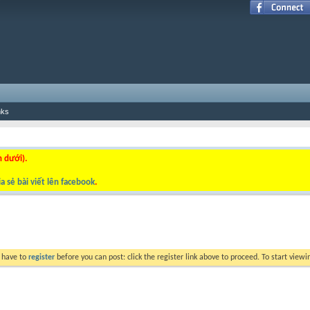
nks
n dưới).
a sẻ bài viết lên facebook
.
y have to
register
before you can post: click the register link above to proceed. To start view