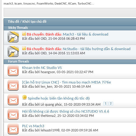
mach3, kcam, linuxcnc, FoamWorks, DeskCNC, KCam, TurboCNC...
Tiêu đề
/
Khởi tạo chủ đề
Sticky Threads
Đã chuyển:
Đánh dấu:
Mach3 - tài liệu & download
Bắt đầu bởi
CKD
‎, 21-04-2016 06:28:43 PM
Đã chuyển:
Đánh dấu:
NcStudio - tài liệu hướng dẫn & download
Bắt đầu bởi
CKD
‎, 14-04-2016 11:13:03 AM
Forum Threads
Khoan trên NC Studio V5
Bắt đầu bởi
hoangson
‎, 03-05-2021 03:22:47 PM
[Cần hỗ trợ Linux CNC] - Tìm mua bo mạch MESA 7i76e
Bắt đầu bởi
len_ken
‎, 30-05-2021 10:46:19 AM
Spindle hoặc biến tần không đủ tốc độ
1
2
Bắt đầu bởi
Lê quang phúc
‎, 15-02-2020 09:33:34 AM
Hỏi lỗi không cài được thông số cho NCSTUDIO V5.6.6
Bắt đầu bởi
thehiena2
‎, 25-12-2020 03:34:02 PM
PLC vs Mach3
Bắt đầu bởi
lehuutri1998
‎, 02-09-2020 09:59:26 AM