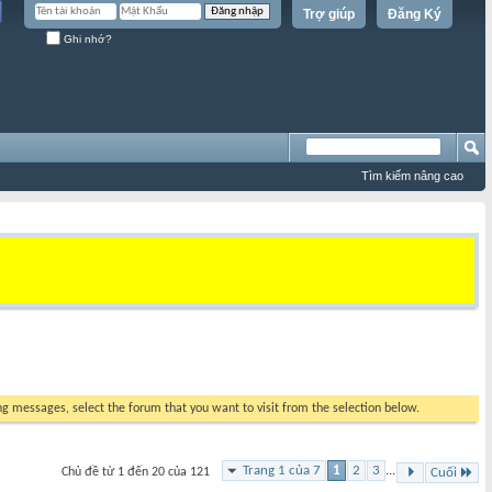
Trợ giúp
Đăng Ký
Ghi nhớ?
Tìm kiếm nâng cao
ing messages, select the forum that you want to visit from the selection below.
Trang 1 của 7
1
2
3
...
Chủ đề từ 1 đến 20 của 121
Cuối