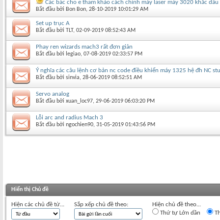
Các bác cho e tham khảo cách chỉnh máy laser máy 3020 khắc dấu 
Bắt đầu bởi
Bon Bon
‎, 28-10-2019 10:01:29 AM
Set up trục A
Bắt đầu bởi
TLT
‎, 02-09-2019 08:52:43 AM
Phay ren wizards mach3 rất đơn giản
Bắt đầu bởi
legiao
‎, 07-08-2019 02:33:57 PM
Ý nghĩa các câu lệnh cơ bản nc code điều khiển máy 1325 hệ đh NC st
Bắt đầu bởi
sinvia
‎, 28-06-2019 08:52:51 AM
Servo analog
Bắt đầu bởi
xuan_loc97
‎, 29-06-2019 06:03:20 PM
Lỗi arc and radius Mach 3
Bắt đầu bởi
ngochien90
‎, 31-05-2019 01:43:56 PM
Hiển thị Chủ đề
Hiện các chủ đề từ...
Sắp xếp chủ đề theo:
Hiện chủ đề theo...
Thứ tự Lớn dần
Th