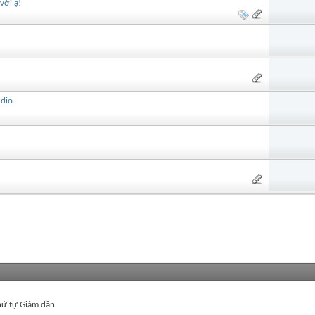
với ạ!
udio
ứ tự Giảm dần