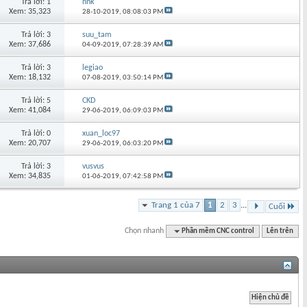
Trả lời: 1
nnk
Xem: 35,323
28-10-2019,
08:08:03 PM
Trả lời: 3
suu_tam
Xem: 37,686
04-09-2019,
07:28:39 AM
Trả lời: 3
legiao
Xem: 18,132
07-08-2019,
03:50:14 PM
Trả lời: 5
CKD
Xem: 41,084
29-06-2019,
06:09:03 PM
Trả lời: 0
xuan_loc97
Xem: 20,707
29-06-2019,
06:03:20 PM
Trả lời: 3
vusvus
Xem: 34,835
01-06-2019,
07:42:58 PM
Trang 1 của 7
1
2
3
...
Cuối
Chọn nhanh
Phần mềm CNC control
Lên trên