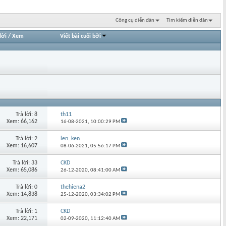
Công cụ diễn đàn
Tìm kiếm diễn đàn
lời
/
Xem
Viết bài cuối bởi
Trả lời: 8
th11
Xem: 66,162
16-08-2021,
10:00:29 PM
Trả lời: 2
len_ken
Xem: 16,607
08-06-2021,
05:56:17 PM
Trả lời: 33
CKD
Xem: 65,086
26-12-2020,
08:41:00 AM
Trả lời: 0
thehiena2
Xem: 14,838
25-12-2020,
03:34:02 PM
Trả lời: 1
CKD
Xem: 22,171
02-09-2020,
11:12:40 AM