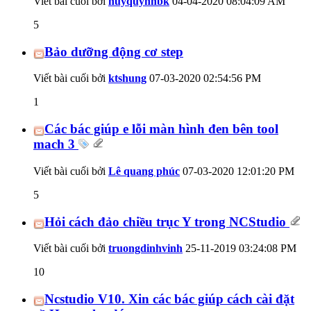
Viết bài cuối bởi
huyquynhbk
04-04-2020
08:04:09 AM
5
Bảo dưỡng động cơ step
Viết bài cuối bởi
ktshung
07-03-2020
02:54:56 PM
1
Các bác giúp e lỗi màn hình đen bên tool
mach 3
Viết bài cuối bởi
Lê quang phúc
07-03-2020
12:01:20 PM
5
Hỏi cách đảo chiều trục Y trong NCStudio
Viết bài cuối bởi
truongdinhvinh
25-11-2019
03:24:08 PM
10
Ncstudio V10. Xin các bác giúp cách cài đặt