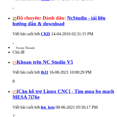
-
Đã chuyển:
Đánh dấu:
NcStudio - tài liệu
hướng dẫn & download
Viết bài cuối bởi
CKD
14-04-2016
02:31:15 PM
-
Forum Threads
Chủ đề
Khoan trên NC Studio V5
Viết bài cuối bởi
th11
16-08-2021
10:00:29 PM
8
[Cần hỗ trợ Linux CNC] - Tìm mua bo mạch
MESA 7i76e
Viết bài cuối bởi
len_ken
08-06-2021
05:56:17 PM
2