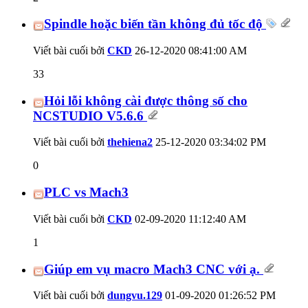
Spindle hoặc biến tần không đủ tốc độ
Viết bài cuối bởi
CKD
26-12-2020
08:41:00 AM
33
Hỏi lỗi không cài được thông số cho
NCSTUDIO V5.6.6
Viết bài cuối bởi
thehiena2
25-12-2020
03:34:02 PM
0
PLC vs Mach3
Viết bài cuối bởi
CKD
02-09-2020
11:12:40 AM
1
Giúp em vụ macro Mach3 CNC với ạ.
Viết bài cuối bởi
dungvu.129
01-09-2020
01:26:52 PM