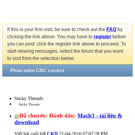
If this is your first visit, be sure to check out the
FAQ
by
clicking the link above. You may have to
register
before
you can post: click the register link above to proceed. To
start viewing messages, select the forum that you want
to visit from the selection below.
Phần mềm CNC control
Sticky Threads
Sticky Threads
Đã chuyển:
Đánh dấu:
Mach3 - tài liệu &
download
Viết bài cuối bởi
CKD
21-04-2016
07:07:28 PM