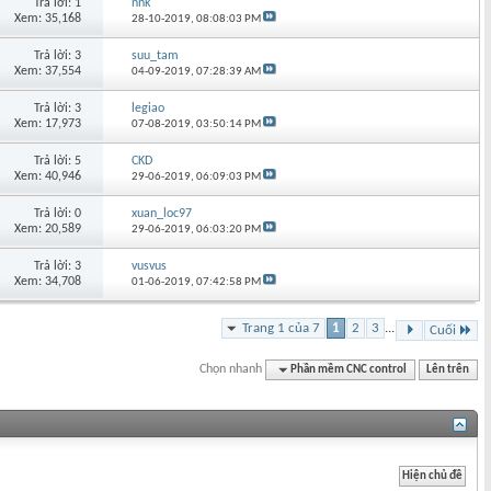
Trả lời: 1
nnk
Xem: 35,168
28-10-2019,
08:08:03 PM
Trả lời: 3
suu_tam
Xem: 37,554
04-09-2019,
07:28:39 AM
Trả lời: 3
legiao
Xem: 17,973
07-08-2019,
03:50:14 PM
Trả lời: 5
CKD
Xem: 40,946
29-06-2019,
06:09:03 PM
Trả lời: 0
xuan_loc97
Xem: 20,589
29-06-2019,
06:03:20 PM
Trả lời: 3
vusvus
Xem: 34,708
01-06-2019,
07:42:58 PM
Trang 1 của 7
1
2
3
...
Cuối
Chọn nhanh
Phần mềm CNC control
Lên trên