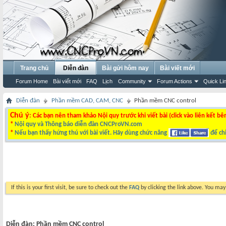
Trang chủ
Diễn đàn
Bài gửi hôm nay
Bài viết mới
Forum Home
Bài viết mới
FAQ
Lịch
Community
Forum Actions
Quick Li
Diễn đàn
Phần mềm CAD, CAM, CNC
Phần mềm CNC control
Chú ý
: Các bạn nên tham khảo Nội quy trước khi viết bài (click vào liên kết bê
*
Nội quy và Thông báo diễn đàn CNCProVN.com
*
Nếu bạn thấy hứng thú với bài viết. Hãy dùng chức năng
để chi
If this is your first visit, be sure to check out the
FAQ
by clicking the link above. You ma
Diễn đàn:
Phần mềm CNC control