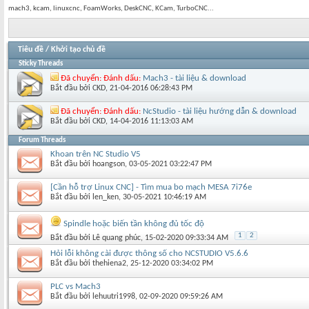
mach3, kcam, linuxcnc, FoamWorks, DeskCNC, KCam, TurboCNC...
Tiêu đề
/
Khởi tạo chủ đề
Sticky Threads
Đã chuyển:
Đánh dấu:
Mach3 - tài liệu & download
Bắt đầu bởi
CKD
‎, 21-04-2016 06:28:43 PM
Đã chuyển:
Đánh dấu:
NcStudio - tài liệu hướng dẫn & download
Bắt đầu bởi
CKD
‎, 14-04-2016 11:13:03 AM
Forum Threads
Khoan trên NC Studio V5
Bắt đầu bởi
hoangson
‎, 03-05-2021 03:22:47 PM
[Cần hỗ trợ Linux CNC] - Tìm mua bo mạch MESA 7i76e
Bắt đầu bởi
len_ken
‎, 30-05-2021 10:46:19 AM
Spindle hoặc biến tần không đủ tốc độ
1
2
Bắt đầu bởi
Lê quang phúc
‎, 15-02-2020 09:33:34 AM
Hỏi lỗi không cài được thông số cho NCSTUDIO V5.6.6
Bắt đầu bởi
thehiena2
‎, 25-12-2020 03:34:02 PM
PLC vs Mach3
Bắt đầu bởi
lehuutri1998
‎, 02-09-2020 09:59:26 AM