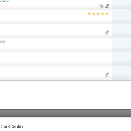
với ạ!
udio
ứ tự Giảm dần