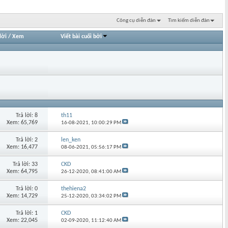
Công cụ diễn đàn
Tìm kiếm diễn đàn
lời
/
Xem
Viết bài cuối bởi
Trả lời: 8
th11
Xem: 65,769
16-08-2021,
10:00:29 PM
Trả lời: 2
len_ken
Xem: 16,477
08-06-2021,
05:56:17 PM
Trả lời: 33
CKD
Xem: 64,795
26-12-2020,
08:41:00 AM
Trả lời: 0
thehiena2
Xem: 14,729
25-12-2020,
03:34:02 PM
Trả lời: 1
CKD
Xem: 22,045
02-09-2020,
11:12:40 AM