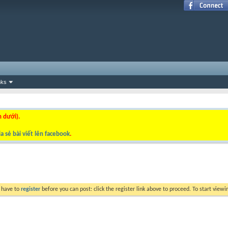
nks
n dưới).
a sẻ bài viết lên facebook
.
y have to
register
before you can post: click the register link above to proceed. To start view