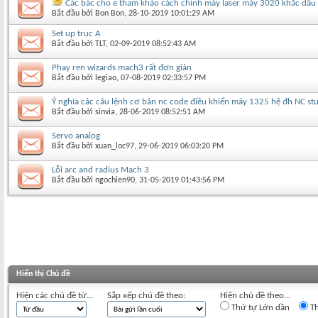
Các bác cho e tham khảo cách chỉnh máy laser máy 3020 khắc dấu 
Bắt đầu bởi
Bon Bon
‎, 28-10-2019 10:01:29 AM
Set up trục A
Bắt đầu bởi
TLT
‎, 02-09-2019 08:52:43 AM
Phay ren wizards mach3 rất đơn giản
Bắt đầu bởi
legiao
‎, 07-08-2019 02:33:57 PM
Ý nghĩa các câu lệnh cơ bản nc code điều khiển máy 1325 hệ đh NC st
Bắt đầu bởi
sinvia
‎, 28-06-2019 08:52:51 AM
Servo analog
Bắt đầu bởi
xuan_loc97
‎, 29-06-2019 06:03:20 PM
Lỗi arc and radius Mach 3
Bắt đầu bởi
ngochien90
‎, 31-05-2019 01:43:56 PM
Hiển thị Chủ đề
Hiện các chủ đề từ...
Sắp xếp chủ đề theo:
Hiện chủ đề theo...
Thứ tự Lớn dần
Th