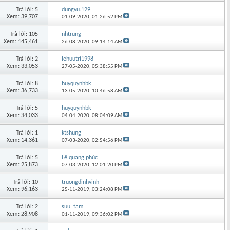
Trả lời: 5
dungvu.129
Xem: 39,707
01-09-2020,
01:26:52 PM
Trả lời: 105
nhtrung
Xem: 145,461
26-08-2020,
09:14:14 AM
Trả lời: 2
lehuutri1998
Xem: 33,053
27-05-2020,
05:38:55 PM
Trả lời: 8
huyquynhbk
Xem: 36,733
13-05-2020,
10:46:58 AM
Trả lời: 5
huyquynhbk
Xem: 34,033
04-04-2020,
08:04:09 AM
Trả lời: 1
ktshung
Xem: 14,361
07-03-2020,
02:54:56 PM
Trả lời: 5
Lê quang phúc
Xem: 25,873
07-03-2020,
12:01:20 PM
Trả lời: 10
truongdinhvinh
Xem: 96,163
25-11-2019,
03:24:08 PM
Trả lời: 2
suu_tam
Xem: 28,908
01-11-2019,
09:36:02 PM