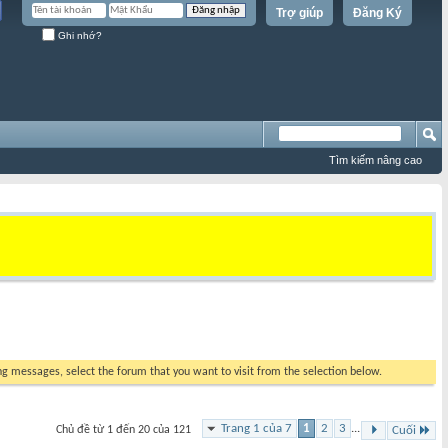
Trợ giúp
Đăng Ký
Ghi nhớ?
Tìm kiếm nâng cao
ing messages, select the forum that you want to visit from the selection below.
Trang 1 của 7
1
2
3
...
Chủ đề từ 1 đến 20 của 121
Cuối