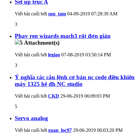
Set up trục A
Viết bài cuối bởi
suu_tam
04-09-2019
07:28:39 AM
3
Phay ren wizards mach3 rất đơn giản
Viết bài cuối bởi
legiao
07-08-2019
03:50:14 PM
3
Ý nghĩa các câu lệnh cơ bản nc code điều khiển
máy 1325 hệ đh NC studio
Viết bài cuối bởi
CKD
29-06-2019
06:09:03 PM
5
Servo analog
Viết bài cuối bởi
xuan_loc97
29-06-2019
06:03:20 PM