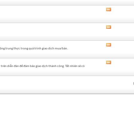
của
diễn
Xem
đàn
RSS
này
của
diễn
Xem
đàn
RSS
này
của
diễn
Xem
đàn
hông trung thực trong quá trình giao dịch mua/bán.
RSS
này
của
diễn
Xem
đàn
trên diễn đàn để đảm bảo giao dịch thành công. Tất nhiên sẽ có
RSS
này
của
diễn
đàn
này