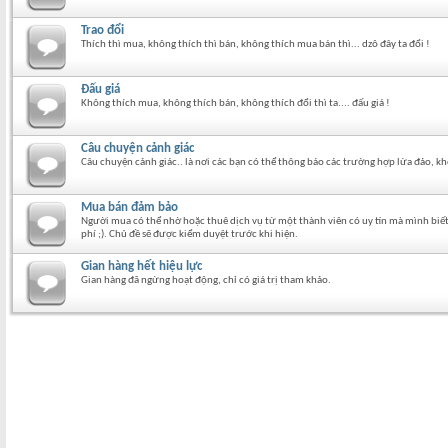
Trao đổi
Thích thì mua, không thích thì bán, không thích mua bán thì... dzô đây ta đổi !
Đấu giá
Không thích mua, không thích bán, không thích đổi thì ta.... đấu giá !
Câu chuyện cảnh giác
Câu chuyện cảnh giác.. là nơi các bạn có thể thông báo các trường hợp lừa đảo, k
Mua bán đảm bảo
Người mua có thể nhờ hoặc thuê dịch vụ từ một thành viên có uy tín mà mình biết 
phí ;). Chủ đề sẽ được kiểm duyệt trước khi hiện.
Gian hàng hết hiệu lực
Gian hàng đã ngừng hoạt động, chỉ có giá trị tham khảo.