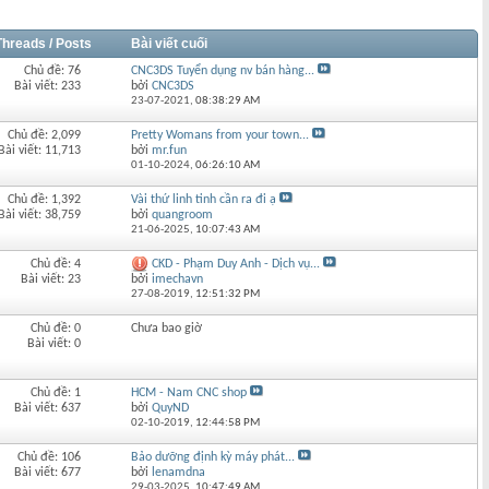
Threads / Posts
Bài viết cuối
Chủ đề: 76
CNC3DS Tuyển dụng nv bán hàng...
Bài viết: 233
bởi
CNC3DS
23-07-2021,
08:38:29 AM
Chủ đề: 2,099
Pretty Womans from your town...
Bài viết: 11,713
bởi
mr.fun
01-10-2024,
06:26:10 AM
Chủ đề: 1,392
Vài thứ linh tinh cần ra đi ạ
Bài viết: 38,759
bởi
quangroom
21-06-2025,
10:07:43 AM
Chủ đề: 4
CKD - Phạm Duy Anh - Dịch vụ...
Bài viết: 23
bởi
imechavn
27-08-2019,
12:51:32 PM
Chủ đề: 0
Chưa bao giờ
Bài viết: 0
Chủ đề: 1
HCM - Nam CNC shop
Bài viết: 637
bởi
QuyND
02-10-2019,
12:44:58 PM
Chủ đề: 106
Bảo dưỡng định kỳ máy phát...
Bài viết: 677
bởi
lenamdna
29-03-2025,
10:47:49 AM