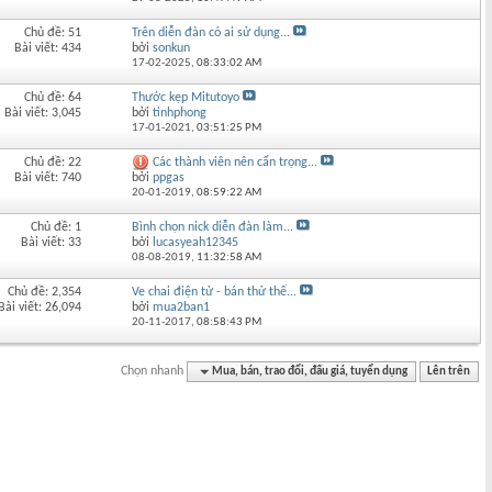
Chủ đề: 51
Trên diễn đàn có ai sử dụng...
Bài viết: 434
bởi
sonkun
17-02-2025,
08:33:02 AM
Chủ đề: 64
Thước kẹp Mitutoyo
Bài viết: 3,045
bởi
tinhphong
17-01-2021,
03:51:25 PM
Chủ đề: 22
Các thành viên nên cẩn trọng...
Bài viết: 740
bởi
ppgas
20-01-2019,
08:59:22 AM
Chủ đề: 1
Bình chọn nick diễn đàn làm...
Bài viết: 33
bởi
lucasyeah12345
08-08-2019,
11:32:58 AM
Chủ đề: 2,354
Ve chai điện tử - bán thử thế...
Bài viết: 26,094
bởi
mua2ban1
20-11-2017,
08:58:43 PM
Chọn nhanh
Mua, bán, trao đổi, đấu giá, tuyển dụng
Lên trên