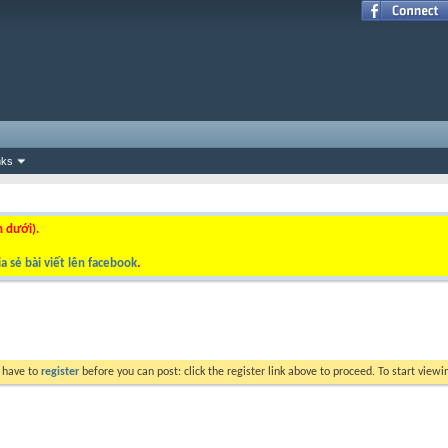
nks
n dưới).
a sẻ bài viết lên facebook
.
y have to
register
before you can post: click the register link above to proceed. To start view