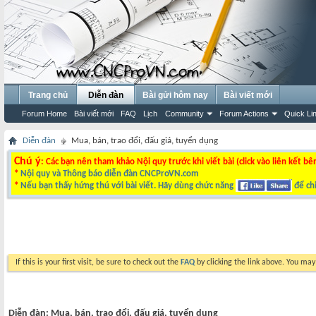
Trang chủ
Diễn đàn
Bài gửi hôm nay
Bài viết mới
Forum Home
Bài viết mới
FAQ
Lịch
Community
Forum Actions
Quick Li
Diễn đàn
Mua, bán, trao đổi, đấu giá, tuyển dụng
Chú ý
: Các bạn nên tham khảo Nội quy trước khi viết bài (click vào liên kết bê
*
Nội quy và Thông báo diễn đàn CNCProVN.com
*
Nếu bạn thấy hứng thú với bài viết. Hãy dùng chức năng
để chi
If this is your first visit, be sure to check out the
FAQ
by clicking the link above. You ma
Diễn đàn:
Mua, bán, trao đổi, đấu giá, tuyển dụng