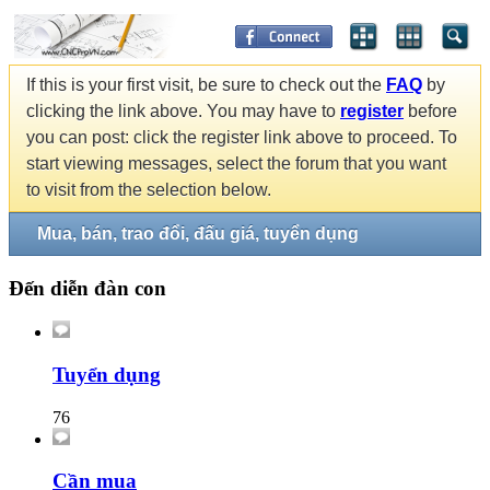
If this is your first visit, be sure to check out the
FAQ
by
clicking the link above. You may have to
register
before
you can post: click the register link above to proceed. To
start viewing messages, select the forum that you want
to visit from the selection below.
Mua, bán, trao đổi, đấu giá, tuyển dụng
Đến diễn đàn con
Tuyển dụng
76
Cần mua