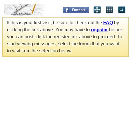
If this is your first visit, be sure to check out the
FAQ
by
clicking the link above. You may have to
register
before
you can post: click the register link above to proceed. To
start viewing messages, select the forum that you want
to visit from the selection below.