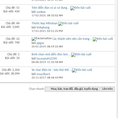
29-03-2025,
10:47:49 AM
Chủ đề: 51
Trên diễn đàn có ai sử dụng...
Bài viết: 434
bởi
sonkun
17-02-2025,
08:33:02 AM
Chủ đề: 64
Thước kẹp Mitutoyo
Bài viết: 3,045
bởi
tinhphong
17-01-2021,
03:51:25 PM
Chủ đề: 22
Các thành viên nên cẩn trọng...
Bài viết: 740
bởi
ppgas
20-01-2019,
08:59:22 AM
Chủ đề: 1
Bình chọn nick diễn đàn làm...
Bài viết: 33
bởi
lucasyeah12345
08-08-2019,
11:32:58 AM
Chủ đề: 2,354
Ve chai điện tử - bán thử thế...
Bài viết: 26,094
bởi
mua2ban1
20-11-2017,
08:58:43 PM
Chọn nhanh
Mua, bán, trao đổi, đấu giá, tuyển dụng
Lên trên