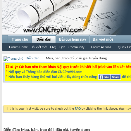
Trang chủ
Diễn đàn
Bài gửi hôm nay
Bài viết mới
Forum Home
Bài viết mới
FAQ
Lịch
Community
Forum Actions
Quick Li
Diễn đàn
Mua, bán, trao đổi, đấu giá, tuyển dụng
Chú ý
: Các bạn nên tham khảo Nội quy trước khi viết bài (click vào liên kết bê
*
Nội quy và Thông báo diễn đàn CNCProVN.com
*
Nếu bạn thấy hứng thú với bài viết. Hãy dùng chức năng
để chi
If this is your first visit, be sure to check out the
FAQ
by clicking the link above. You ma
Diễn đàn:
Mua, bán, trao đổi, đấu giá, tuyển dụng