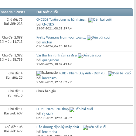
Threads / Posts
Bài viết cuối
Chủ đề: 76
CNC3DS Tuyển dụng nv bán hàng...
Bài viết: 233
bởi
CNC3DS
23-07-2021,
08:38:29 AM
Chủ đề: 2,099
Pretty Womans from your town...
Bài viết: 11,713
bởi
mr.fun
01-10-2024,
06:26:10 AM
Chủ đề: 1,392
Vài thứ linh tinh cần ra đi ạ
Bài viết: 38,759
bởi
quangroom
21-06-2025,
10:07:43 AM
Chủ đề: 4
CKD - Phạm Duy Anh - Dịch vụ...
Bài viết: 23
bởi
imechavn
27-08-2019,
12:51:32 PM
Chủ đề: 0
Chưa bao giờ
Bài viết: 0
Chủ đề: 1
HCM - Nam CNC shop
Bài viết: 637
bởi
QuyND
02-10-2019,
12:44:58 PM
Chủ đề: 106
Bảo dưỡng định kỳ máy phát...
Bài viết: 677
bởi
lenamdna