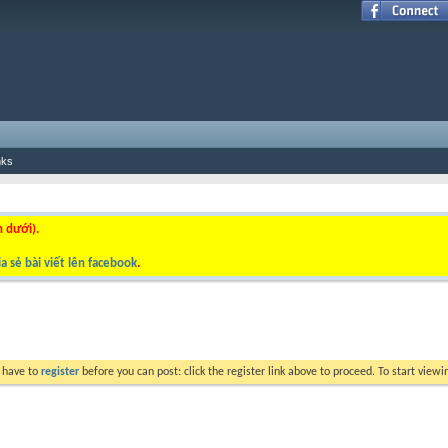
nks
n dưới).
a sẻ bài viết lên facebook
.
y have to
register
before you can post: click the register link above to proceed. To start view