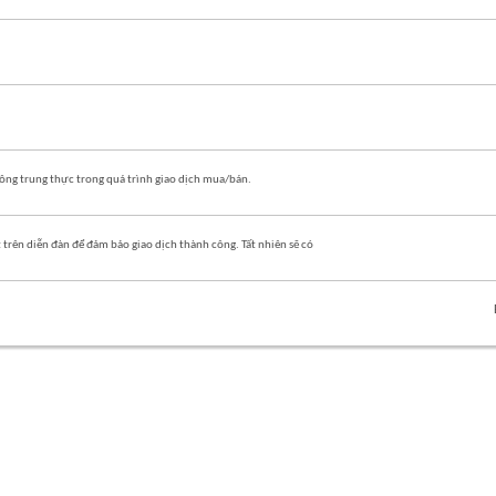
của
diễn
Xem
đàn
RSS
này
của
diễn
Xem
đàn
RSS
này
của
diễn
Xem
đàn
hông trung thực trong quá trình giao dịch mua/bán.
RSS
này
của
diễn
Xem
đàn
trên diễn đàn để đảm bảo giao dịch thành công. Tất nhiên sẽ có
RSS
này
của
diễn
đàn
này