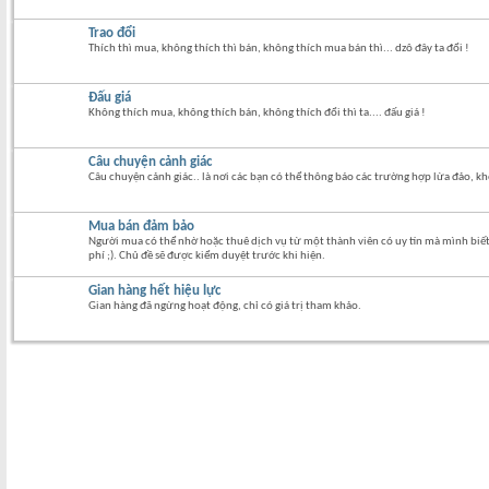
Trao đổi
Thích thì mua, không thích thì bán, không thích mua bán thì... dzô đây ta đổi !
Đấu giá
Không thích mua, không thích bán, không thích đổi thì ta.... đấu giá !
Câu chuyện cảnh giác
Câu chuyện cảnh giác.. là nơi các bạn có thể thông báo các trường hợp lừa đảo, k
Mua bán đảm bảo
Người mua có thể nhờ hoặc thuê dịch vụ từ một thành viên có uy tín mà mình biết 
phí ;). Chủ đề sẽ được kiểm duyệt trước khi hiện.
Gian hàng hết hiệu lực
Gian hàng đã ngừng hoạt động, chỉ có giá trị tham khảo.