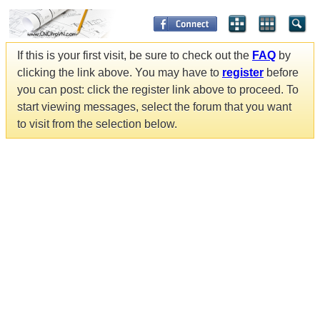
If this is your first visit, be sure to check out the
FAQ
by
clicking the link above. You may have to
register
before
you can post: click the register link above to proceed. To
start viewing messages, select the forum that you want
to visit from the selection below.