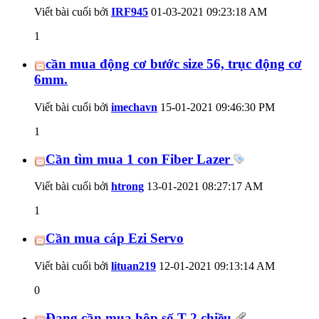
Viết bài cuối bởi
IRF945
01-03-2021
09:23:18 AM
1
cần mua động cơ bước size 56, trục động cơ
6mm.
Viết bài cuối bởi
imechavn
15-01-2021
09:46:30 PM
1
Cần tìm mua 1 con Fiber Lazer
Viết bài cuối bởi
htrong
13-01-2021
08:27:17 AM
1
Cần mua cáp Ezi Servo
Viết bài cuối bởi
lituan219
12-01-2021
09:13:14 AM
0
Đang cần mua hộp số T 2 chiều