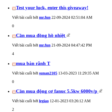
Test your luck, enter this giveaway!
Viết bài cuối bởi
mr.fun
22-09-2024
02:51:04 AM
0
Cần mua đồng hồ nhiệt
Viết bài cuối bởi
mr.fun
21-09-2024
04:47:42 PM
4
mua bàn rãnh T
Viết bài cuối bởi
sunan2105
13-03-2023
11:29:35 AM
0
Cần mua động cơ fanuc 5.5kw 6000v/p
Viết bài cuối bởi
legiao
12-01-2023
03:26:12 AM
2