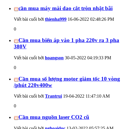
cần mua máy mài dao cắt tròn nhật bãi
Viết bài cuối bởi
thienha999
16-06-2022
02:48:26 PM
0
Cần mua biến áp vào 1 pha 220v ra 3 pha
380V
Viết bài cuối bởi
hoangson
30-05-2022
04:19:33 PM
0
Cần mua số lượng motor giảm tốc 10 vòng
/phút 220v400w
Viết bài cuối bởi
Trantrui
19-04-2022
11:47:10 AM
0
Cần mua nguồn laser CO2 cũ
Viết bài cuối bởi
nghoaiduc
13-02-2022
05:57:25 AM