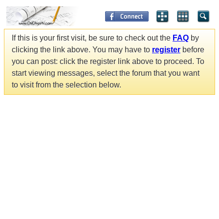
If this is your first visit, be sure to check out the
FAQ
by
clicking the link above. You may have to
register
before
you can post: click the register link above to proceed. To
start viewing messages, select the forum that you want
to visit from the selection below.