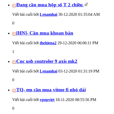
Đang cần mua hộp số T 2 chiều
Viết bài cuối bởi
Lenamhai
30-12-2020
01:35:04 AM
0
[HN]- Cần mua khoan bàn
Viết bài cuối bởi
thehiena2
29-12-2020
06:06:11 PM
1
Cnc usb controler 9 axis mk2
Viết bài cuối bởi
Lenamhai
03-12-2020
01:31:19 PM
0
TQ- em cần mua vitme fi nhỏ dài
Viết bài cuối bởi
vpopviet
18-11-2020
08:55:56 PM
0