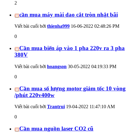
2
cần mua máy mài dao cắt tròn nhật bãi
Viết bài cuối bởi
thienha999
16-06-2022
02:48:26 PM
0
Cần mua biến áp vào 1 pha 220v ra 3 pha
380V
Viết bài cuối bởi
hoangson
30-05-2022
04:19:33 PM
0
Cần mua số lượng motor giảm tốc 10 vòng
/phút 220v400w
Viết bài cuối bởi
Trantrui
19-04-2022
11:47:10 AM
0
Cần mua nguồn laser CO2 cũ