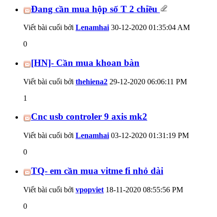
Đang cần mua hộp số T 2 chiều
Viết bài cuối bởi
Lenamhai
30-12-2020
01:35:04 AM
0
[HN]- Cần mua khoan bàn
Viết bài cuối bởi
thehiena2
29-12-2020
06:06:11 PM
1
Cnc usb controler 9 axis mk2
Viết bài cuối bởi
Lenamhai
03-12-2020
01:31:19 PM
0
TQ- em cần mua vitme fi nhỏ dài
Viết bài cuối bởi
vpopviet
18-11-2020
08:55:56 PM
0