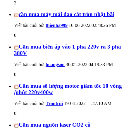
2
cần mua máy mài dao cắt tròn nhật bãi
Viết bài cuối bởi
thienha999
16-06-2022
02:48:26 PM
0
Cần mua biến áp vào 1 pha 220v ra 3 pha
380V
Viết bài cuối bởi
hoangson
30-05-2022
04:19:33 PM
0
Cần mua số lượng motor giảm tốc 10 vòng
/phút 220v400w
Viết bài cuối bởi
Trantrui
19-04-2022
11:47:10 AM
0
Cần mua nguồn laser CO2 cũ