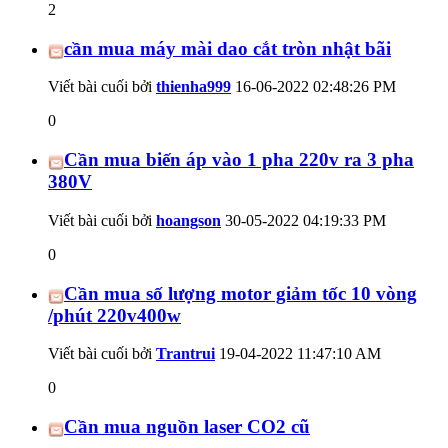
2
cần mua máy mài dao cắt tròn nhật bãi
Viết bài cuối bởi
thienha999
16-06-2022
02:48:26 PM
0
Cần mua biến áp vào 1 pha 220v ra 3 pha
380V
Viết bài cuối bởi
hoangson
30-05-2022
04:19:33 PM
0
Cần mua số lượng motor giảm tốc 10 vòng
/phút 220v400w
Viết bài cuối bởi
Trantrui
19-04-2022
11:47:10 AM
0
Cần mua nguồn laser CO2 cũ