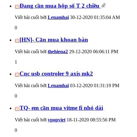
Đang cần mua hộp số T 2 chiều
Viết bài cuối bởi
Lenamhai
30-12-2020
01:35:04 AM
0
[HN]- Cần mua khoan bàn
Viết bài cuối bởi
thehiena2
29-12-2020
06:06:11 PM
1
Cnc usb controler 9 axis mk2
Viết bài cuối bởi
Lenamhai
03-12-2020
01:31:19 PM
0
TQ- em cần mua vitme fi nhỏ dài
Viết bài cuối bởi
vpopviet
18-11-2020
08:55:56 PM
0