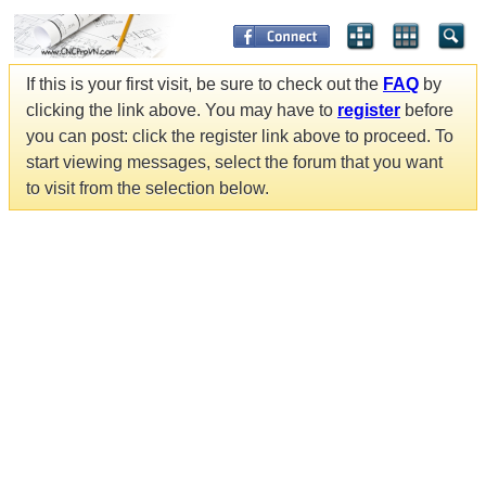
If this is your first visit, be sure to check out the
FAQ
by
clicking the link above. You may have to
register
before
you can post: click the register link above to proceed. To
start viewing messages, select the forum that you want
to visit from the selection below.