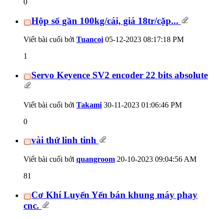
0
Hộp số gần 100kg/cái, giá 18tr/cặp...
Viết bài cuối bởi
Tuancoi
05-12-2023
08:17:18 PM
1
Servo Keyence SV2 encoder 22 bits absolute
Viết bài cuối bởi
Takami
30-11-2023
01:06:46 PM
0
vài thứ linh tinh
Viết bài cuối bởi
quangroom
20-10-2023
09:04:56 AM
81
Cơ Khí Luyến Yến bán khung máy phay
cnc.