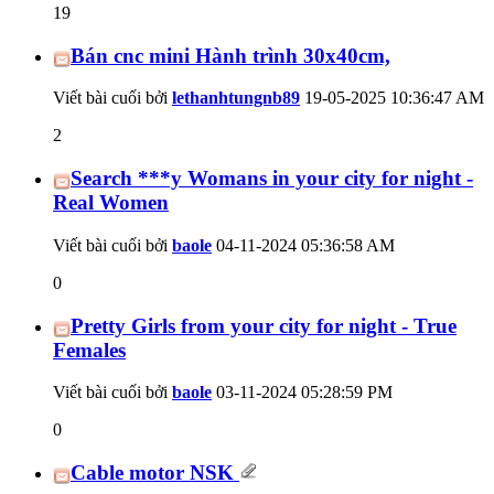
19
Bán cnc mini Hành trình 30x40cm,
Viết bài cuối bởi
lethanhtungnb89
19-05-2025
10:36:47 AM
2
Search ***y Womans in your city for night -
Real Women
Viết bài cuối bởi
baole
04-11-2024
05:36:58 AM
0
Pretty Girls from your city for night - True
Females
Viết bài cuối bởi
baole
03-11-2024
05:28:59 PM
0
Cable motor NSK