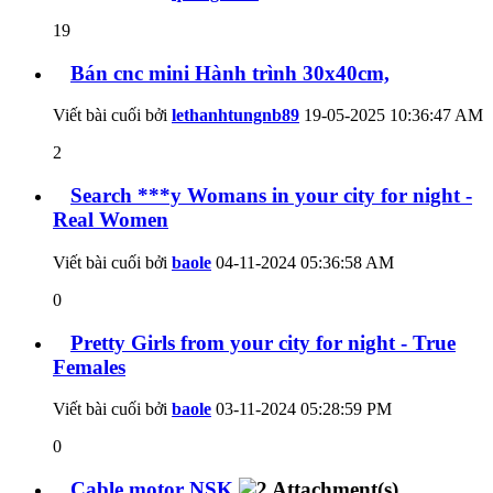
19
Bán cnc mini Hành trình 30x40cm,
Viết bài cuối bởi
lethanhtungnb89
19-05-2025
10:36:47 AM
2
Search ***y Womans in your city for night -
Real Women
Viết bài cuối bởi
baole
04-11-2024
05:36:58 AM
0
Pretty Girls from your city for night - True
Females
Viết bài cuối bởi
baole
03-11-2024
05:28:59 PM
0
Cable motor NSK