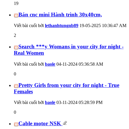
19
Bán cnc mini Hành trình 30x40cm,
Viết bài cuối bởi
lethanhtungnb89
19-05-2025
10:36:47 AM
2
Search ***y Womans in your city for night -
Real Women
Viết bài cuối bởi
baole
04-11-2024
05:36:58 AM
0
Pretty Girls from your city for night - True
Females
Viết bài cuối bởi
baole
03-11-2024
05:28:59 PM
0
Cable motor NSK