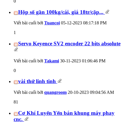
0
Hộp số gần 100kg/cái, giá 18tr/cặp...
Viết bài cuối bởi
Tuancoi
05-12-2023
08:17:18 PM
1
Servo Keyence SV2 encoder 22 bits absolute
Viết bài cuối bởi
Takami
30-11-2023
01:06:46 PM
0
vài thứ linh tinh
Viết bài cuối bởi
quangroom
20-10-2023
09:04:56 AM
81
Cơ Khí Luyến Yến bán khung máy phay
cnc.