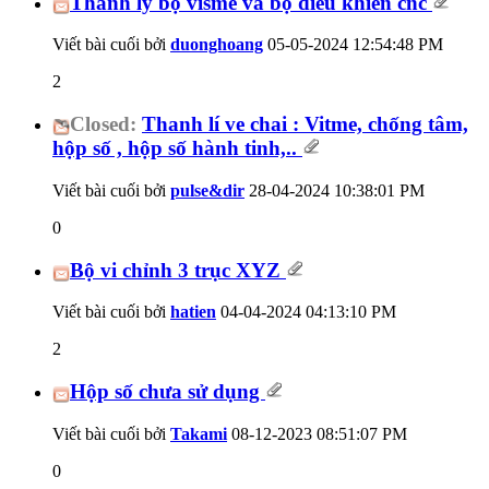
Thanh lý bộ visme và bộ điều khiển cnc
Viết bài cuối bởi
duonghoang
05-05-2024
12:54:48 PM
2
Closed:
Thanh lí ve chai : Vitme, chống tâm,
hộp số , hộp số hành tinh,..
Viết bài cuối bởi
pulse&dir
28-04-2024
10:38:01 PM
0
Bộ vi chỉnh 3 trục XYZ
Viết bài cuối bởi
hatien
04-04-2024
04:13:10 PM
2
Hộp số chưa sử dụng
Viết bài cuối bởi
Takami
08-12-2023
08:51:07 PM
0