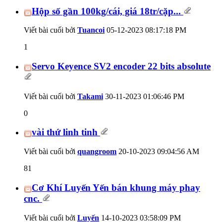
Hộp số gần 100kg/cái, giá 18tr/cặp...
Viết bài cuối bởi
Tuancoi
05-12-2023
08:17:18 PM
1
Servo Keyence SV2 encoder 22 bits absolute
Viết bài cuối bởi
Takami
30-11-2023
01:06:46 PM
0
vài thứ linh tinh
Viết bài cuối bởi
quangroom
20-10-2023
09:04:56 AM
81
Cơ Khí Luyến Yến bán khung máy phay
cnc.
Viết bài cuối bởi
Luyến
14-10-2023
03:58:09 PM