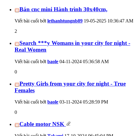
Bán cnc mini Hành trình 30x40cm,
Viết bài cuối bởi
lethanhtungnb89
19-05-2025
10:36:47 AM
2
Search ***y Womans in your city for night -
Real Women
Viết bài cuối bởi
baole
04-11-2024
05:36:58 AM
0
Pretty Girls from your city for night - True
Females
Viết bài cuối bởi
baole
03-11-2024
05:28:59 PM
0
Cable motor NSK
Viết bài cuối bởi
Takami
17-10-2024
06:45:04 PM