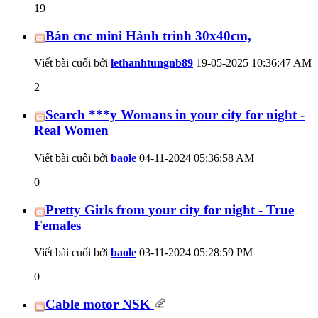
19
Bán cnc mini Hành trình 30x40cm,
Viết bài cuối bởi
lethanhtungnb89
19-05-2025
10:36:47 AM
2
Search ***y Womans in your city for night -
Real Women
Viết bài cuối bởi
baole
04-11-2024
05:36:58 AM
0
Pretty Girls from your city for night - True
Females
Viết bài cuối bởi
baole
03-11-2024
05:28:59 PM
0
Cable motor NSK