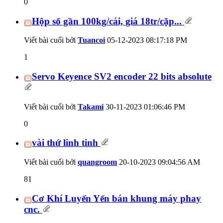
0
Hộp số gần 100kg/cái, giá 18tr/cặp...
Viết bài cuối bởi
Tuancoi
05-12-2023
08:17:18 PM
1
Servo Keyence SV2 encoder 22 bits absolute
Viết bài cuối bởi
Takami
30-11-2023
01:06:46 PM
0
vài thứ linh tinh
Viết bài cuối bởi
quangroom
20-10-2023
09:04:56 AM
81
Cơ Khí Luyến Yến bán khung máy phay
cnc.