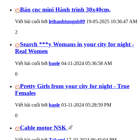
Bán cnc mini Hành trình 30x40cm,
Viết bài cuối bởi
lethanhtungnb89
19-05-2025
10:36:47 AM
2
Search ***y Womans in your city for night -
Real Women
Viết bài cuối bởi
baole
04-11-2024
05:36:58 AM
0
Pretty Girls from your city for night - True
Females
Viết bài cuối bởi
baole
03-11-2024
05:28:59 PM
0
Cable motor NSK
Viết bài cuối bởi
Takami
17-10-2024
06:45:04 PM