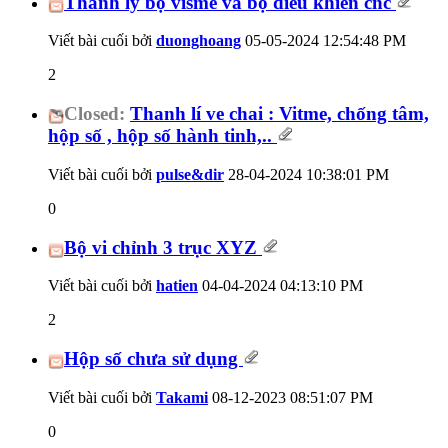
Thanh lý bộ visme và bộ điều khiển cnc
Viết bài cuối bởi
duonghoang
05-05-2024
12:54:48 PM
2
Closed:
Thanh lí ve chai : Vitme, chống tâm,
hộp số , hộp số hành tinh,..
Viết bài cuối bởi
pulse&dir
28-04-2024
10:38:01 PM
0
Bộ vi chỉnh 3 trục XYZ
Viết bài cuối bởi
hatien
04-04-2024
04:13:10 PM
2
Hộp số chưa sử dụng
Viết bài cuối bởi
Takami
08-12-2023
08:51:07 PM
0