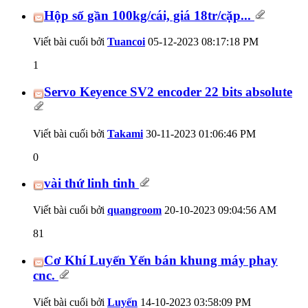
Hộp số gần 100kg/cái, giá 18tr/cặp...
Viết bài cuối bởi
Tuancoi
05-12-2023
08:17:18 PM
1
Servo Keyence SV2 encoder 22 bits absolute
Viết bài cuối bởi
Takami
30-11-2023
01:06:46 PM
0
vài thứ linh tinh
Viết bài cuối bởi
quangroom
20-10-2023
09:04:56 AM
81
Cơ Khí Luyến Yến bán khung máy phay
cnc.
Viết bài cuối bởi
Luyến
14-10-2023
03:58:09 PM