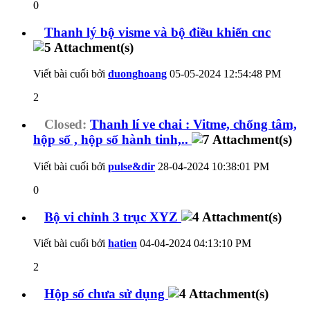
0
Thanh lý bộ visme và bộ điều khiển cnc
Viết bài cuối bởi
duonghoang
05-05-2024
12:54:48 PM
2
Closed:
Thanh lí ve chai : Vitme, chống tâm,
hộp số , hộp số hành tinh,..
Viết bài cuối bởi
pulse&dir
28-04-2024
10:38:01 PM
0
Bộ vi chỉnh 3 trục XYZ
Viết bài cuối bởi
hatien
04-04-2024
04:13:10 PM
2
Hộp số chưa sử dụng