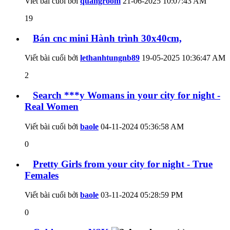
Viết bài cuối bởi
quangroom
21-06-2025
10:07:43 AM
19
Bán cnc mini Hành trình 30x40cm,
Viết bài cuối bởi
lethanhtungnb89
19-05-2025
10:36:47 AM
2
Search ***y Womans in your city for night -
Real Women
Viết bài cuối bởi
baole
04-11-2024
05:36:58 AM
0
Pretty Girls from your city for night - True
Females
Viết bài cuối bởi
baole
03-11-2024
05:28:59 PM
0