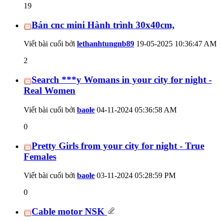
19
Bán cnc mini Hành trình 30x40cm,
Viết bài cuối bởi
lethanhtungnb89
19-05-2025
10:36:47 AM
2
Search ***y Womans in your city for night -
Real Women
Viết bài cuối bởi
baole
04-11-2024
05:36:58 AM
0
Pretty Girls from your city for night - True
Females
Viết bài cuối bởi
baole
03-11-2024
05:28:59 PM
0
Cable motor NSK