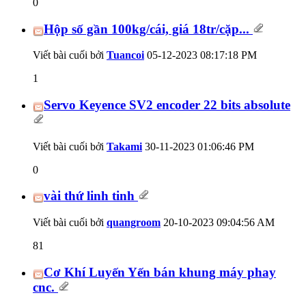
0
Hộp số gần 100kg/cái, giá 18tr/cặp...
Viết bài cuối bởi
Tuancoi
05-12-2023
08:17:18 PM
1
Servo Keyence SV2 encoder 22 bits absolute
Viết bài cuối bởi
Takami
30-11-2023
01:06:46 PM
0
vài thứ linh tinh
Viết bài cuối bởi
quangroom
20-10-2023
09:04:56 AM
81
Cơ Khí Luyến Yến bán khung máy phay
cnc.