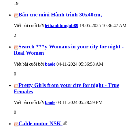
19
Bán cnc mini Hành trình 30x40cm,
Viết bài cuối bởi
lethanhtungnb89
19-05-2025
10:36:47 AM
2
Search ***y Womans in your city for night -
Real Women
Viết bài cuối bởi
baole
04-11-2024
05:36:58 AM
0
Pretty Girls from your city for night - True
Females
Viết bài cuối bởi
baole
03-11-2024
05:28:59 PM
0
Cable motor NSK