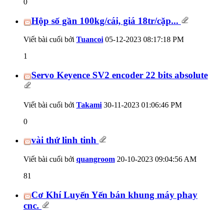
0
Hộp số gần 100kg/cái, giá 18tr/cặp...
Viết bài cuối bởi
Tuancoi
05-12-2023
08:17:18 PM
1
Servo Keyence SV2 encoder 22 bits absolute
Viết bài cuối bởi
Takami
30-11-2023
01:06:46 PM
0
vài thứ linh tinh
Viết bài cuối bởi
quangroom
20-10-2023
09:04:56 AM
81
Cơ Khí Luyến Yến bán khung máy phay
cnc.