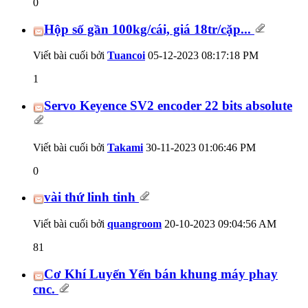
0
Hộp số gần 100kg/cái, giá 18tr/cặp...
Viết bài cuối bởi
Tuancoi
05-12-2023
08:17:18 PM
1
Servo Keyence SV2 encoder 22 bits absolute
Viết bài cuối bởi
Takami
30-11-2023
01:06:46 PM
0
vài thứ linh tinh
Viết bài cuối bởi
quangroom
20-10-2023
09:04:56 AM
81
Cơ Khí Luyến Yến bán khung máy phay
cnc.