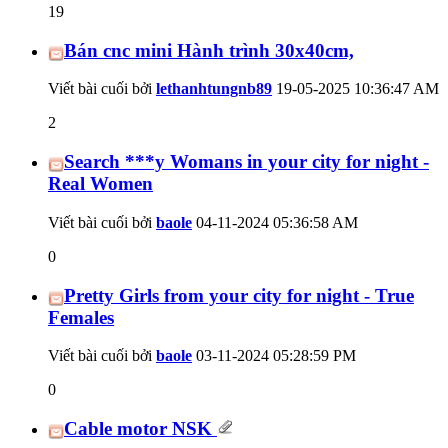
19
Bán cnc mini Hành trình 30x40cm,
Viết bài cuối bởi
lethanhtungnb89
19-05-2025
10:36:47 AM
2
Search ***y Womans in your city for night -
Real Women
Viết bài cuối bởi
baole
04-11-2024
05:36:58 AM
0
Pretty Girls from your city for night - True
Females
Viết bài cuối bởi
baole
03-11-2024
05:28:59 PM
0
Cable motor NSK