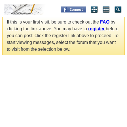
If this is your first visit, be sure to check out the
FAQ
by
clicking the link above. You may have to
register
before
you can post: click the register link above to proceed. To
start viewing messages, select the forum that you want
to visit from the selection below.