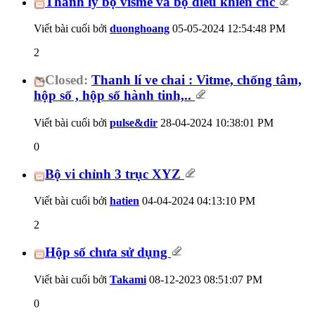
Thanh lý bộ visme và bộ điều khiển cnc
Viết bài cuối bởi
duonghoang
05-05-2024
12:54:48 PM
2
Closed:
Thanh lí ve chai : Vitme, chống tâm,
hộp số , hộp số hành tinh,..
Viết bài cuối bởi
pulse&dir
28-04-2024
10:38:01 PM
0
Bộ vi chỉnh 3 trục XYZ
Viết bài cuối bởi
hatien
04-04-2024
04:13:10 PM
2
Hộp số chưa sử dụng
Viết bài cuối bởi
Takami
08-12-2023
08:51:07 PM
0