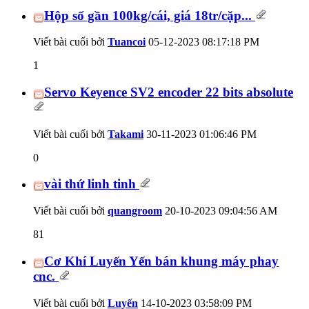
Hộp số gần 100kg/cái, giá 18tr/cặp...
Viết bài cuối bởi
Tuancoi
05-12-2023
08:17:18 PM
1
Servo Keyence SV2 encoder 22 bits absolute
Viết bài cuối bởi
Takami
30-11-2023
01:06:46 PM
0
vài thứ linh tinh
Viết bài cuối bởi
quangroom
20-10-2023
09:04:56 AM
81
Cơ Khí Luyến Yến bán khung máy phay
cnc.
Viết bài cuối bởi
Luyến
14-10-2023
03:58:09 PM