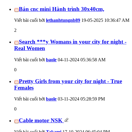
Bán cnc mini Hành trình 30x40cm,
Viết bài cuối bởi
lethanhtungnb89
19-05-2025
10:36:47 AM
2
Search ***y Womans in your city for night -
Real Women
Viết bài cuối bởi
baole
04-11-2024
05:36:58 AM
0
Pretty Girls from your city for night - True
Females
Viết bài cuối bởi
baole
03-11-2024
05:28:59 PM
0
Cable motor NSK
Viết bài cuối bởi
Takami
17-10-2024
06:45:04 PM