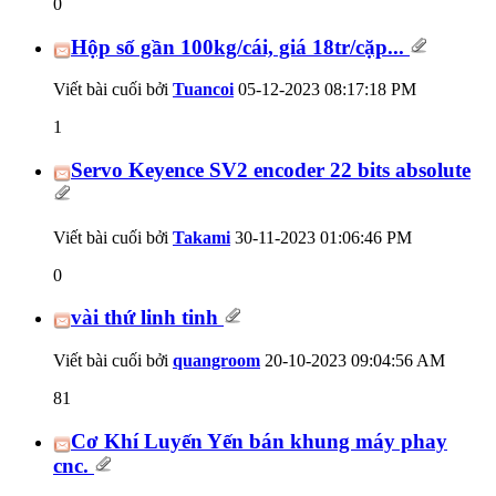
0
Hộp số gần 100kg/cái, giá 18tr/cặp...
Viết bài cuối bởi
Tuancoi
05-12-2023
08:17:18 PM
1
Servo Keyence SV2 encoder 22 bits absolute
Viết bài cuối bởi
Takami
30-11-2023
01:06:46 PM
0
vài thứ linh tinh
Viết bài cuối bởi
quangroom
20-10-2023
09:04:56 AM
81
Cơ Khí Luyến Yến bán khung máy phay
cnc.