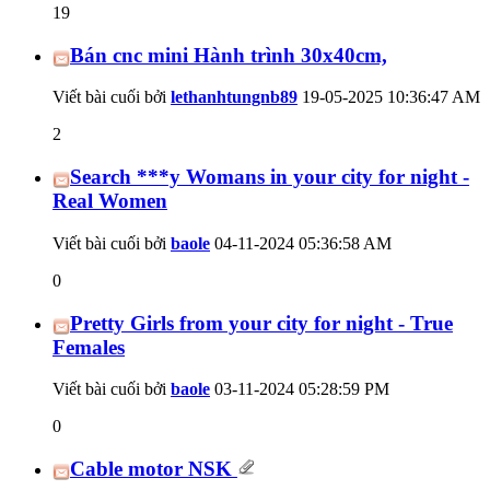
19
Bán cnc mini Hành trình 30x40cm,
Viết bài cuối bởi
lethanhtungnb89
19-05-2025
10:36:47 AM
2
Search ***y Womans in your city for night -
Real Women
Viết bài cuối bởi
baole
04-11-2024
05:36:58 AM
0
Pretty Girls from your city for night - True
Females
Viết bài cuối bởi
baole
03-11-2024
05:28:59 PM
0
Cable motor NSK