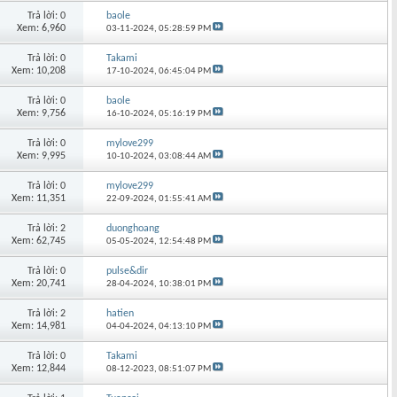
Trả lời: 0
baole
Xem: 6,960
03-11-2024,
05:28:59 PM
Trả lời: 0
Takami
Xem: 10,208
17-10-2024,
06:45:04 PM
Trả lời: 0
baole
Xem: 9,756
16-10-2024,
05:16:19 PM
Trả lời: 0
mylove299
Xem: 9,995
10-10-2024,
03:08:44 AM
Trả lời: 0
mylove299
Xem: 11,351
22-09-2024,
01:55:41 AM
Trả lời: 2
duonghoang
Xem: 62,745
05-05-2024,
12:54:48 PM
Trả lời: 0
pulse&dir
Xem: 20,741
28-04-2024,
10:38:01 PM
Trả lời: 2
hatien
Xem: 14,981
04-04-2024,
04:13:10 PM
Trả lời: 0
Takami
Xem: 12,844
08-12-2023,
08:51:07 PM