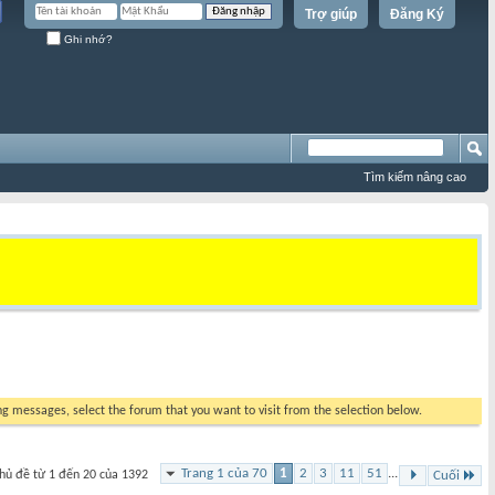
Trợ giúp
Đăng Ký
Ghi nhớ?
Tìm kiếm nâng cao
ing messages, select the forum that you want to visit from the selection below.
Trang 1 của 70
1
2
3
11
51
...
hủ đề từ 1 đến 20 của 1392
Cuối