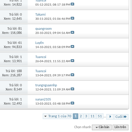
Trả lời: 1
Tuancoi
Xem: 14,822
05-12-2023,
08:17:18 PM
Trả lời: 0
Takami
Xem: 12,645
30-11-2023,
01:06:46 PM
Trả lời: 81
quangroom
Xem: 156,086
20-10-2023,
09:04:56 AM
Trả lời: 61
Luyến
Xem: 94,833
14-10-2023,
03:58:09 PM
Trả lời: 1
Tuancoi
Xem: 13,901
26-04-2023,
11:55:22 AM
Trả lời: 188
Tuancoi
Xem: 216,287
13-04-2023,
09:39:57 PM
Trả lời: 0
trungnguyenhp
Xem: 8,549
12-04-2023,
11:09:39 AM
Trả lời: 1
sunan2105
Xem: 12,492
13-03-2023,
03:48:58 PM
Trang 1 của 70
1
2
3
11
51
...
Cuối
Chọn nhanh
Cần bán
Lên trên