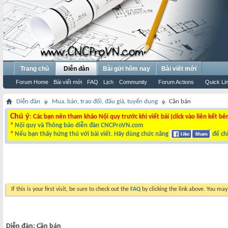
Trang chủ
Diễn đàn
Bài gửi hôm nay
Bài viết mới
Forum Home
Bài viết mới
FAQ
Lịch
Community
Forum Actions
Quick Li
Diễn đàn
Mua, bán, trao đổi, đấu giá, tuyển dụng
Cần bán
Chú ý
: Các bạn nên tham khảo Nội quy trước khi viết bài (click vào liên kết bê
*
Nội quy và Thông báo diễn đàn CNCProVN.com
*
Nếu bạn thấy hứng thú với bài viết. Hãy dùng chức năng
để chi
If this is your first visit, be sure to check out the
FAQ
by clicking the link above. You ma
Diễn đàn:
Cần bán