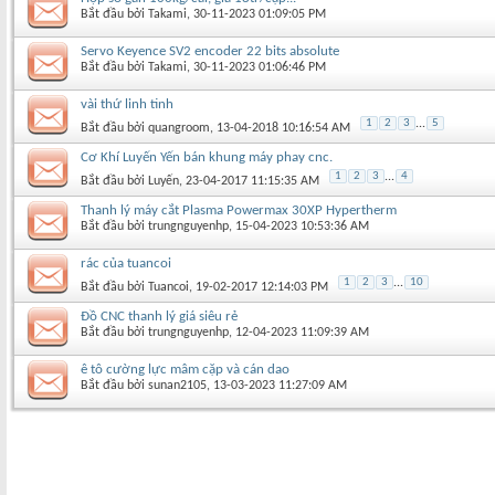
Bắt đầu bởi
Takami
‎, 30-11-2023 01:09:05 PM
Servo Keyence SV2 encoder 22 bits absolute
Bắt đầu bởi
Takami
‎, 30-11-2023 01:06:46 PM
vài thứ linh tinh
1
2
3
...
5
Bắt đầu bởi
quangroom
‎, 13-04-2018 10:16:54 AM
Cơ Khí Luyến Yến bán khung máy phay cnc.
1
2
3
...
4
Bắt đầu bởi
Luyến
‎, 23-04-2017 11:15:35 AM
Thanh lý máy cắt Plasma Powermax 30XP Hypertherm
Bắt đầu bởi
trungnguyenhp
‎, 15-04-2023 10:53:36 AM
rác của tuancoi
1
2
3
...
10
Bắt đầu bởi
Tuancoi
‎, 19-02-2017 12:14:03 PM
Đồ CNC thanh lý giá siêu rẻ
Bắt đầu bởi
trungnguyenhp
‎, 12-04-2023 11:09:39 AM
ê tô cường lực mâm cặp và cán dao
Bắt đầu bởi
sunan2105
‎, 13-03-2023 11:27:09 AM