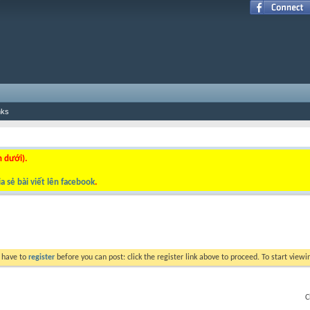
nks
n dưới).
a sẻ bài viết lên facebook
.
y have to
register
before you can post: click the register link above to proceed. To start view
C