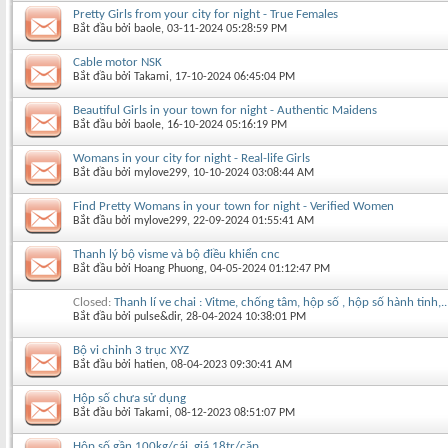
Pretty Girls from your city for night - True Females
Bắt đầu bởi
baole
‎, 03-11-2024 05:28:59 PM
Cable motor NSK
Bắt đầu bởi
Takami
‎, 17-10-2024 06:45:04 PM
Beautiful Girls in your town for night - Authentic Maidens
Bắt đầu bởi
baole
‎, 16-10-2024 05:16:19 PM
Womans in your city for night - Real-life Girls
Bắt đầu bởi
mylove299
‎, 10-10-2024 03:08:44 AM
Find Pretty Womans in your town for night - Verified Women
Bắt đầu bởi
mylove299
‎, 22-09-2024 01:55:41 AM
Thanh lý bộ visme và bộ điều khiển cnc
Bắt đầu bởi
Hoang Phuong
‎, 04-05-2024 01:12:47 PM
Closed:
Thanh lí ve chai : Vitme, chống tâm, hộp số , hộp số hành tinh,..
Bắt đầu bởi
pulse&dir
‎, 28-04-2024 10:38:01 PM
Bộ vi chỉnh 3 trục XYZ
Bắt đầu bởi
hatien
‎, 08-04-2023 09:30:41 AM
Hộp số chưa sử dụng
Bắt đầu bởi
Takami
‎, 08-12-2023 08:51:07 PM
Hộp số gần 100kg/cái, giá 18tr/cặp...