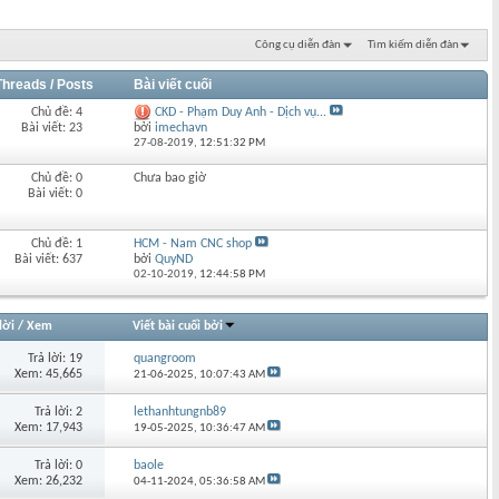
Công cụ diễn đàn
Tìm kiếm diễn đàn
Threads / Posts
Bài viết cuối
Chủ đề: 4
CKD - Phạm Duy Anh - Dịch vụ...
Bài viết: 23
bởi
imechavn
27-08-2019,
12:51:32 PM
Chủ đề: 0
Chưa bao giờ
Bài viết: 0
Chủ đề: 1
HCM - Nam CNC shop
Bài viết: 637
bởi
QuyND
02-10-2019,
12:44:58 PM
lời
/
Xem
Viết bài cuối bởi
Trả lời: 19
quangroom
Xem: 45,665
21-06-2025,
10:07:43 AM
Trả lời: 2
lethanhtungnb89
Xem: 17,943
19-05-2025,
10:36:47 AM
Trả lời: 0
baole
Xem: 26,232
04-11-2024,
05:36:58 AM