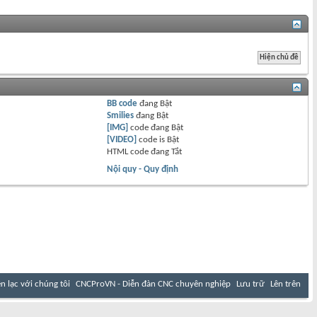
BB code
đang
Bật
Smilies
đang
Bật
[IMG]
code đang
Bật
[VIDEO]
code is
Bật
HTML code đang
Tắt
Nội quy - Quy định
ên lạc với chúng tôi
CNCProVN - Diễn đàn CNC chuyên nghiệp
Lưu trữ
Lên trên