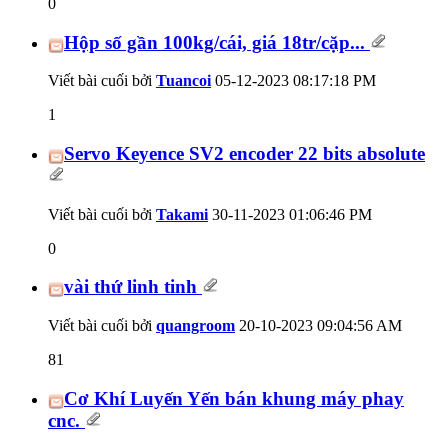
0
Hộp số gần 100kg/cái, giá 18tr/cặp...
Viết bài cuối bởi
Tuancoi
05-12-2023
08:17:18 PM
1
Servo Keyence SV2 encoder 22 bits absolute
Viết bài cuối bởi
Takami
30-11-2023
01:06:46 PM
0
vài thứ linh tinh
Viết bài cuối bởi
quangroom
20-10-2023
09:04:56 AM
81
Cơ Khí Luyến Yến bán khung máy phay
cnc.