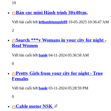
19
Bán cnc mini Hành trình 30x40cm,
Viết bài cuối bởi
lethanhtungnb89
19-05-2025
10:36:47 AM
2
Search ***y Womans in your city for night -
Real Women
Viết bài cuối bởi
baole
04-11-2024
05:36:58 AM
0
Pretty Girls from your city for night - True
Females
Viết bài cuối bởi
baole
03-11-2024
05:28:59 PM
0
Cable motor NSK