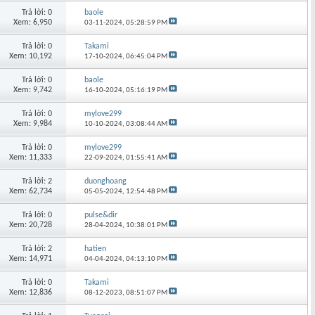
Trả lời: 0
baole
Xem: 6,950
03-11-2024,
05:28:59 PM
Trả lời: 0
Takami
Xem: 10,192
17-10-2024,
06:45:04 PM
Trả lời: 0
baole
Xem: 9,742
16-10-2024,
05:16:19 PM
Trả lời: 0
mylove299
Xem: 9,984
10-10-2024,
03:08:44 AM
Trả lời: 0
mylove299
Xem: 11,333
22-09-2024,
01:55:41 AM
Trả lời: 2
duonghoang
Xem: 62,734
05-05-2024,
12:54:48 PM
Trả lời: 0
pulse&dir
Xem: 20,728
28-04-2024,
10:38:01 PM
Trả lời: 2
hatien
Xem: 14,971
04-04-2024,
04:13:10 PM
Trả lời: 0
Takami
Xem: 12,836
08-12-2023,
08:51:07 PM