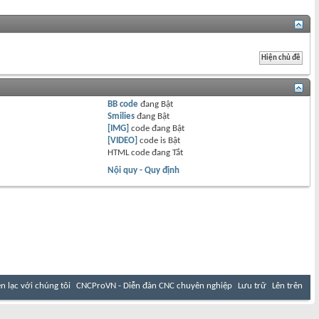
BB code
đang
Bật
Smilies
đang
Bật
[IMG]
code đang
Bật
[VIDEO]
code is
Bật
HTML code đang
Tắt
Nội quy - Quy định
ên lạc với chúng tôi
CNCProVN - Diễn đàn CNC chuyên nghiệp
Lưu trữ
Lên trên