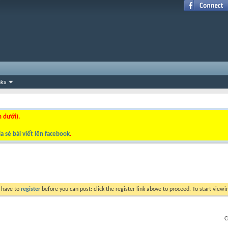
nks
n dưới).
a sẻ bài viết lên facebook
.
y have to
register
before you can post: click the register link above to proceed. To start view
C