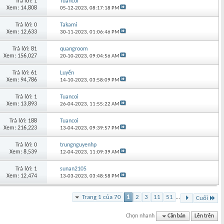
Trả lời: 1
Tuancoi
Xem: 14,808
05-12-2023,
08:17:18 PM
Trả lời: 0
Takami
Xem: 12,633
30-11-2023,
01:06:46 PM
Trả lời: 81
quangroom
Xem: 156,027
20-10-2023,
09:04:56 AM
Trả lời: 61
Luyến
Xem: 94,786
14-10-2023,
03:58:09 PM
Trả lời: 1
Tuancoi
Xem: 13,893
26-04-2023,
11:55:22 AM
Trả lời: 188
Tuancoi
Xem: 216,223
13-04-2023,
09:39:57 PM
Trả lời: 0
trungnguyenhp
Xem: 8,539
12-04-2023,
11:09:39 AM
Trả lời: 1
sunan2105
Xem: 12,474
13-03-2023,
03:48:58 PM
Trang 1 của 70
1
2
3
11
51
...
Cuối
Chọn nhanh
Cần bán
Lên trên