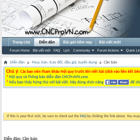
Trang chủ
Diễn đàn
Bài gửi hôm nay
Bài viết mới
Forum Home
Bài viết mới
FAQ
Lịch
Community
Forum Actions
Quick Li
Diễn đàn
Mua, bán, trao đổi, đấu giá, tuyển dụng
Cần bán
Chú ý
: Các bạn nên tham khảo Nội quy trước khi viết bài (click vào liên kết bê
*
Nội quy và Thông báo diễn đàn CNCProVN.com
*
Nếu bạn thấy hứng thú với bài viết. Hãy dùng chức năng
để chi
If this is your first visit, be sure to check out the
FAQ
by clicking the link above. You ma
Diễn đàn:
Cần bán