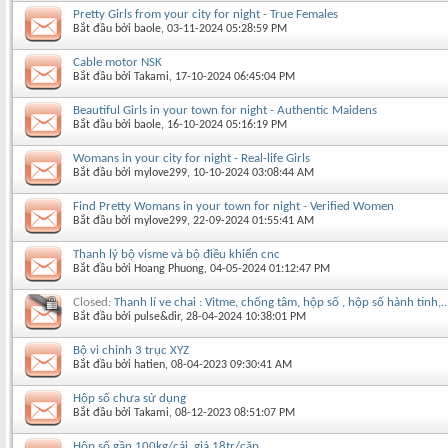
Pretty Girls from your city for night - True Females
Bắt đầu bởi
baole
‎, 03-11-2024 05:28:59 PM
Cable motor NSK
Bắt đầu bởi
Takami
‎, 17-10-2024 06:45:04 PM
Beautiful Girls in your town for night - Authentic Maidens
Bắt đầu bởi
baole
‎, 16-10-2024 05:16:19 PM
Womans in your city for night - Real-life Girls
Bắt đầu bởi
mylove299
‎, 10-10-2024 03:08:44 AM
Find Pretty Womans in your town for night - Verified Women
Bắt đầu bởi
mylove299
‎, 22-09-2024 01:55:41 AM
Thanh lý bộ visme và bộ điều khiển cnc
Bắt đầu bởi
Hoang Phuong
‎, 04-05-2024 01:12:47 PM
Closed:
Thanh lí ve chai : Vitme, chống tâm, hộp số , hộp số hành tinh,..
Bắt đầu bởi
pulse&dir
‎, 28-04-2024 10:38:01 PM
Bộ vi chỉnh 3 trục XYZ
Bắt đầu bởi
hatien
‎, 08-04-2023 09:30:41 AM
Hộp số chưa sử dụng
Bắt đầu bởi
Takami
‎, 08-12-2023 08:51:07 PM
Hộp số gần 100kg/cái, giá 18tr/cặp...