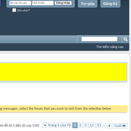
Trợ giúp
Đăng Ký
Ghi nhớ?
Tìm kiếm nâng cao
ing messages, select the forum that you want to visit from the selection below.
Trang 1 của 70
1
2
3
11
51
...
hủ đề từ 1 đến 20 của 1392
Cuối