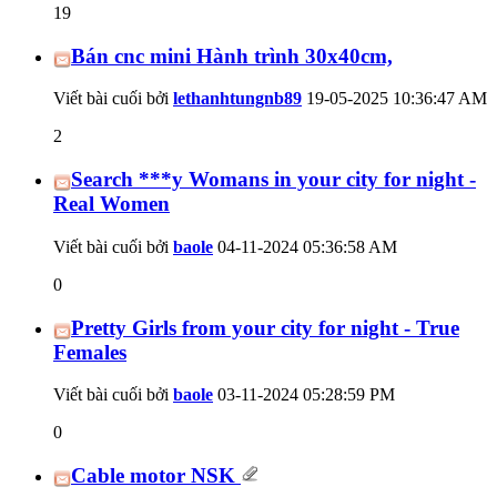
19
Bán cnc mini Hành trình 30x40cm,
Viết bài cuối bởi
lethanhtungnb89
19-05-2025
10:36:47 AM
2
Search ***y Womans in your city for night -
Real Women
Viết bài cuối bởi
baole
04-11-2024
05:36:58 AM
0
Pretty Girls from your city for night - True
Females
Viết bài cuối bởi
baole
03-11-2024
05:28:59 PM
0
Cable motor NSK