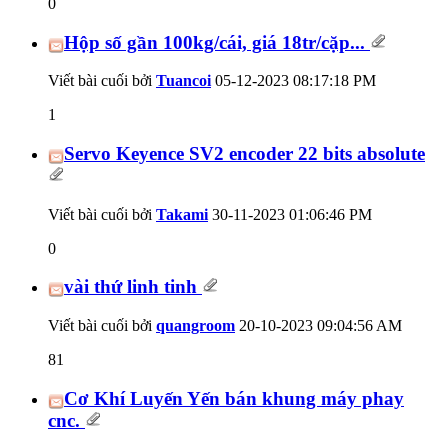
0
Hộp số gần 100kg/cái, giá 18tr/cặp...
Viết bài cuối bởi
Tuancoi
05-12-2023
08:17:18 PM
1
Servo Keyence SV2 encoder 22 bits absolute
Viết bài cuối bởi
Takami
30-11-2023
01:06:46 PM
0
vài thứ linh tinh
Viết bài cuối bởi
quangroom
20-10-2023
09:04:56 AM
81
Cơ Khí Luyến Yến bán khung máy phay
cnc.