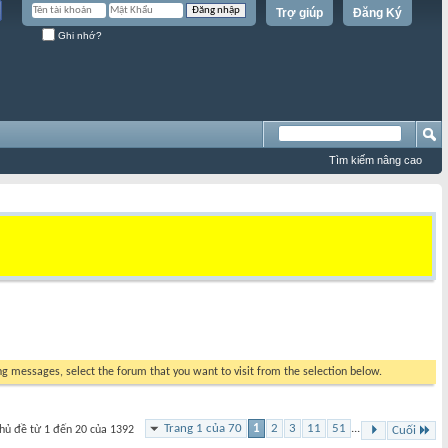
Trợ giúp
Đăng Ký
Ghi nhớ?
Tìm kiếm nâng cao
ing messages, select the forum that you want to visit from the selection below.
Trang 1 của 70
1
2
3
11
51
...
hủ đề từ 1 đến 20 của 1392
Cuối