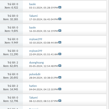
Trả lời: 0
baole
Xem: 6,922
03-11-2024,
05:28:59 PM
Trả lời: 0
Takami
Xem: 10,165
17-10-2024,
06:45:04 PM
Trả lời: 0
baole
Xem: 9,695
16-10-2024,
05:16:19 PM
Trả lời: 0
mylove299
Xem: 9,949
10-10-2024,
03:08:44 AM
Trả lời: 0
mylove299
Xem: 11,290
22-09-2024,
01:55:41 AM
Trả lời: 2
duonghoang
Xem: 62,691
05-05-2024,
12:54:48 PM
Trả lời: 0
pulse&dir
Xem: 20,692
28-04-2024,
10:38:01 PM
Trả lời: 2
hatien
Xem: 14,945
04-04-2024,
04:13:10 PM
Trả lời: 0
Takami
Xem: 12,796
08-12-2023,
08:51:07 PM