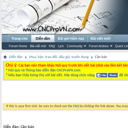
Trang chủ
Diễn đàn
Bài gửi hôm nay
Bài viết mới
Forum Home
Bài viết mới
FAQ
Lịch
Community
Forum Actions
Quick Li
Diễn đàn
Mua, bán, trao đổi, đấu giá, tuyển dụng
Cần bán
Chú ý
: Các bạn nên tham khảo Nội quy trước khi viết bài (click vào liên kết bê
*
Nội quy và Thông báo diễn đàn CNCProVN.com
*
Nếu bạn thấy hứng thú với bài viết. Hãy dùng chức năng
để chi
If this is your first visit, be sure to check out the
FAQ
by clicking the link above. You ma
Diễn đàn:
Cần bán