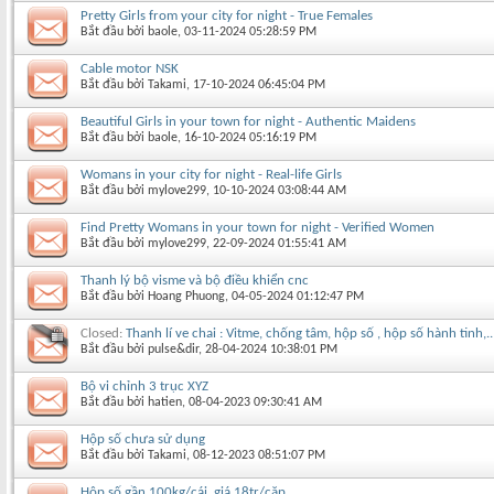
Pretty Girls from your city for night - True Females
Bắt đầu bởi
baole
‎, 03-11-2024 05:28:59 PM
Cable motor NSK
Bắt đầu bởi
Takami
‎, 17-10-2024 06:45:04 PM
Beautiful Girls in your town for night - Authentic Maidens
Bắt đầu bởi
baole
‎, 16-10-2024 05:16:19 PM
Womans in your city for night - Real-life Girls
Bắt đầu bởi
mylove299
‎, 10-10-2024 03:08:44 AM
Find Pretty Womans in your town for night - Verified Women
Bắt đầu bởi
mylove299
‎, 22-09-2024 01:55:41 AM
Thanh lý bộ visme và bộ điều khiển cnc
Bắt đầu bởi
Hoang Phuong
‎, 04-05-2024 01:12:47 PM
Closed:
Thanh lí ve chai : Vitme, chống tâm, hộp số , hộp số hành tinh,..
Bắt đầu bởi
pulse&dir
‎, 28-04-2024 10:38:01 PM
Bộ vi chỉnh 3 trục XYZ
Bắt đầu bởi
hatien
‎, 08-04-2023 09:30:41 AM
Hộp số chưa sử dụng
Bắt đầu bởi
Takami
‎, 08-12-2023 08:51:07 PM
Hộp số gần 100kg/cái, giá 18tr/cặp...