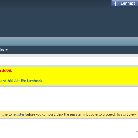
nks
n dưới).
a sẻ bài viết lên facebook
.
y have to
register
before you can post: click the register link above to proceed. To start view
C