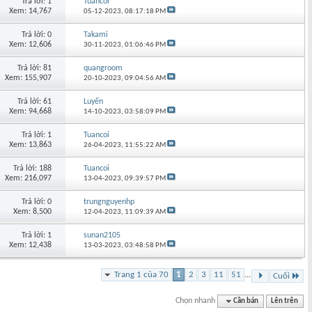
Trả lời: 1
Tuancoi
Xem: 14,767
05-12-2023,
08:17:18 PM
Trả lời: 0
Takami
Xem: 12,606
30-11-2023,
01:06:46 PM
Trả lời: 81
quangroom
Xem: 155,907
20-10-2023,
09:04:56 AM
Trả lời: 61
Luyến
Xem: 94,668
14-10-2023,
03:58:09 PM
Trả lời: 1
Tuancoi
Xem: 13,863
26-04-2023,
11:55:22 AM
Trả lời: 188
Tuancoi
Xem: 216,097
13-04-2023,
09:39:57 PM
Trả lời: 0
trungnguyenhp
Xem: 8,500
12-04-2023,
11:09:39 AM
Trả lời: 1
sunan2105
Xem: 12,438
13-03-2023,
03:48:58 PM
Trang 1 của 70
1
2
3
11
51
...
Cuối
Chọn nhanh
Cần bán
Lên trên