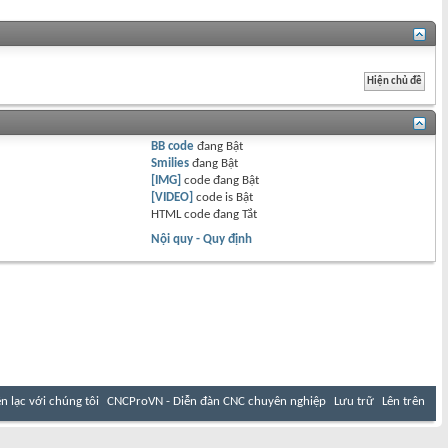
BB code
đang
Bật
Smilies
đang
Bật
[IMG]
code đang
Bật
[VIDEO]
code is
Bật
HTML code đang
Tắt
Nội quy - Quy định
ên lạc với chúng tôi
CNCProVN - Diễn đàn CNC chuyên nghiệp
Lưu trữ
Lên trên