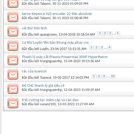
Bắt đầu bởi
Takami
‎, 30-11-2023 01:09:05 PM
Servo Keyence SV2 encoder 22 bits absolute
Bắt đầu bởi
Takami
‎, 30-11-2023 01:06:46 PM
vài thứ linh tinh
1
2
3
...
5
Bắt đầu bởi
quangroom
‎, 13-04-2018 10:16:54 AM
Cơ Khí Luyến Yến bán khung máy phay cnc.
1
2
3
...
4
Bắt đầu bởi
Luyến
‎, 23-04-2017 11:15:35 AM
Thanh lý máy cắt Plasma Powermax 30XP Hypertherm
Bắt đầu bởi
trungnguyenhp
‎, 15-04-2023 10:53:36 AM
rác của tuancoi
1
2
3
...
10
Bắt đầu bởi
Tuancoi
‎, 19-02-2017 12:14:03 PM
Đồ CNC thanh lý giá siêu rẻ
Bắt đầu bởi
trungnguyenhp
‎, 12-04-2023 11:09:39 AM
ê tô cường lực mâm cặp và cán dao
Bắt đầu bởi
sunan2105
‎, 13-03-2023 11:27:09 AM