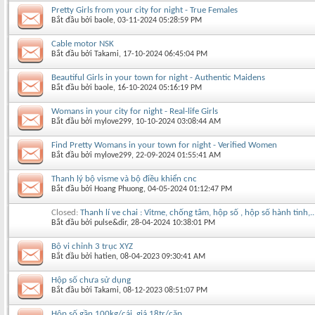
Pretty Girls from your city for night - True Females
Bắt đầu bởi
baole
‎, 03-11-2024 05:28:59 PM
Cable motor NSK
Bắt đầu bởi
Takami
‎, 17-10-2024 06:45:04 PM
Beautiful Girls in your town for night - Authentic Maidens
Bắt đầu bởi
baole
‎, 16-10-2024 05:16:19 PM
Womans in your city for night - Real-life Girls
Bắt đầu bởi
mylove299
‎, 10-10-2024 03:08:44 AM
Find Pretty Womans in your town for night - Verified Women
Bắt đầu bởi
mylove299
‎, 22-09-2024 01:55:41 AM
Thanh lý bộ visme và bộ điều khiển cnc
Bắt đầu bởi
Hoang Phuong
‎, 04-05-2024 01:12:47 PM
Closed:
Thanh lí ve chai : Vitme, chống tâm, hộp số , hộp số hành tinh,..
Bắt đầu bởi
pulse&dir
‎, 28-04-2024 10:38:01 PM
Bộ vi chỉnh 3 trục XYZ
Bắt đầu bởi
hatien
‎, 08-04-2023 09:30:41 AM
Hộp số chưa sử dụng
Bắt đầu bởi
Takami
‎, 08-12-2023 08:51:07 PM
Hộp số gần 100kg/cái, giá 18tr/cặp...