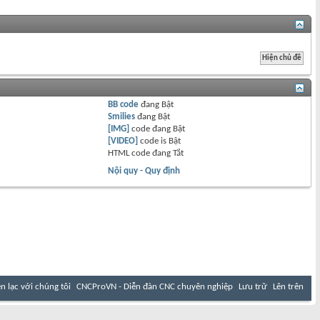
BB code
đang
Bật
Smilies
đang
Bật
[IMG]
code đang
Bật
[VIDEO]
code is
Bật
HTML code đang
Tắt
Nội quy - Quy định
ên lạc với chúng tôi
CNCProVN - Diễn đàn CNC chuyên nghiệp
Lưu trữ
Lên trên