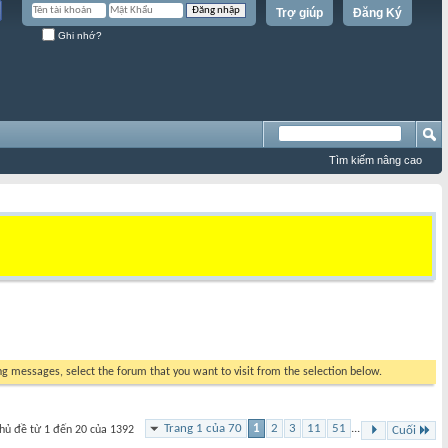
Trợ giúp
Đăng Ký
Ghi nhớ?
Tìm kiếm nâng cao
ing messages, select the forum that you want to visit from the selection below.
Trang 1 của 70
1
2
3
11
51
...
hủ đề từ 1 đến 20 của 1392
Cuối