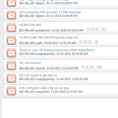
Bắt đầu bởi
Takami
‎, 30-11-2023 01:09:05 PM
Servo Keyence SV2 encoder 22 bits absolute
Bắt đầu bởi
Takami
‎, 30-11-2023 01:06:46 PM
vài thứ linh tinh
1
2
3
...
5
Bắt đầu bởi
quangroom
‎, 13-04-2018 10:16:54 AM
Cơ Khí Luyến Yến bán khung máy phay cnc.
1
2
3
...
4
Bắt đầu bởi
Luyến
‎, 23-04-2017 11:15:35 AM
Thanh lý máy cắt Plasma Powermax 30XP Hypertherm
Bắt đầu bởi
trungnguyenhp
‎, 15-04-2023 10:53:36 AM
rác của tuancoi
1
2
3
...
10
Bắt đầu bởi
Tuancoi
‎, 19-02-2017 12:14:03 PM
Đồ CNC thanh lý giá siêu rẻ
Bắt đầu bởi
trungnguyenhp
‎, 12-04-2023 11:09:39 AM
ê tô cường lực mâm cặp và cán dao
Bắt đầu bởi
sunan2105
‎, 13-03-2023 11:27:09 AM