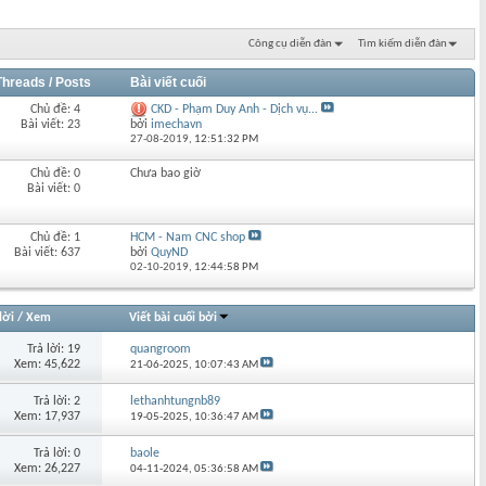
Công cụ diễn đàn
Tìm kiếm diễn đàn
Threads / Posts
Bài viết cuối
Chủ đề: 4
CKD - Phạm Duy Anh - Dịch vụ...
Bài viết: 23
bởi
imechavn
27-08-2019,
12:51:32 PM
Chủ đề: 0
Chưa bao giờ
Bài viết: 0
Chủ đề: 1
HCM - Nam CNC shop
Bài viết: 637
bởi
QuyND
02-10-2019,
12:44:58 PM
lời
/
Xem
Viết bài cuối bởi
Trả lời: 19
quangroom
Xem: 45,622
21-06-2025,
10:07:43 AM
Trả lời: 2
lethanhtungnb89
Xem: 17,937
19-05-2025,
10:36:47 AM
Trả lời: 0
baole
Xem: 26,227
04-11-2024,
05:36:58 AM