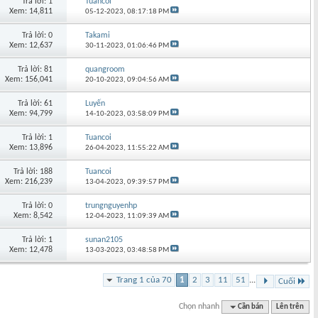
Trả lời: 1
Tuancoi
Xem: 14,811
05-12-2023,
08:17:18 PM
Trả lời: 0
Takami
Xem: 12,637
30-11-2023,
01:06:46 PM
Trả lời: 81
quangroom
Xem: 156,041
20-10-2023,
09:04:56 AM
Trả lời: 61
Luyến
Xem: 94,799
14-10-2023,
03:58:09 PM
Trả lời: 1
Tuancoi
Xem: 13,896
26-04-2023,
11:55:22 AM
Trả lời: 188
Tuancoi
Xem: 216,239
13-04-2023,
09:39:57 PM
Trả lời: 0
trungnguyenhp
Xem: 8,542
12-04-2023,
11:09:39 AM
Trả lời: 1
sunan2105
Xem: 12,478
13-03-2023,
03:48:58 PM
Trang 1 của 70
1
2
3
11
51
...
Cuối
Chọn nhanh
Cần bán
Lên trên