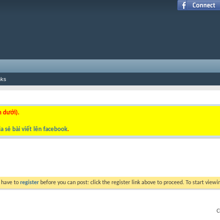
nks
n dưới).
a sẻ bài viết lên facebook
.
y have to
register
before you can post: click the register link above to proceed. To start view
C