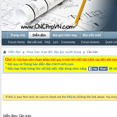
Trang chủ
Diễn đàn
Bài gửi hôm nay
Bài viết mới
Forum Home
Bài viết mới
FAQ
Lịch
Community
Forum Actions
Quick Li
Diễn đàn
Mua, bán, trao đổi, đấu giá, tuyển dụng
Cần bán
Chú ý
: Các bạn nên tham khảo Nội quy trước khi viết bài (click vào liên kết bê
*
Nội quy và Thông báo diễn đàn CNCProVN.com
*
Nếu bạn thấy hứng thú với bài viết. Hãy dùng chức năng
để chi
If this is your first visit, be sure to check out the
FAQ
by clicking the link above. You ma
Diễn đàn:
Cần bán