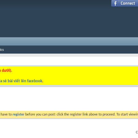
nks
n dưới).
a sẻ bài viết lên facebook
.
y have to
register
before you can post: click the register link above to proceed. To start view
C