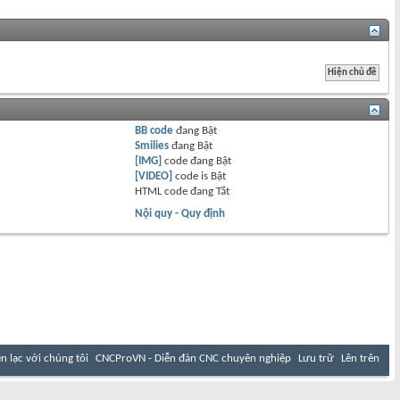
BB code
đang
Bật
Smilies
đang
Bật
[IMG]
code đang
Bật
[VIDEO]
code is
Bật
HTML code đang
Tắt
Nội quy - Quy định
ên lạc với chúng tôi
CNCProVN - Diễn đàn CNC chuyên nghiệp
Lưu trữ
Lên trên