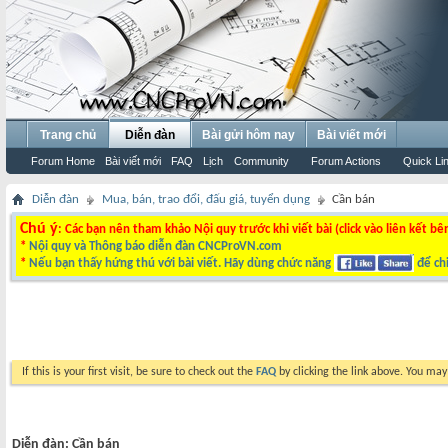
Trang chủ
Diễn đàn
Bài gửi hôm nay
Bài viết mới
Forum Home
Bài viết mới
FAQ
Lịch
Community
Forum Actions
Quick Li
Diễn đàn
Mua, bán, trao đổi, đấu giá, tuyển dụng
Cần bán
Chú ý
: Các bạn nên tham khảo Nội quy trước khi viết bài (click vào liên kết bê
*
Nội quy và Thông báo diễn đàn CNCProVN.com
*
Nếu bạn thấy hứng thú với bài viết. Hãy dùng chức năng
để chi
If this is your first visit, be sure to check out the
FAQ
by clicking the link above. You ma
Diễn đàn:
Cần bán