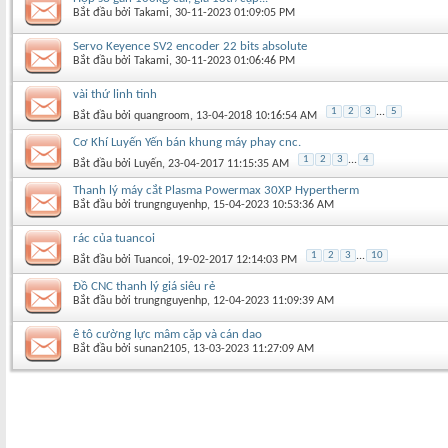
Bắt đầu bởi
Takami
‎, 30-11-2023 01:09:05 PM
Servo Keyence SV2 encoder 22 bits absolute
Bắt đầu bởi
Takami
‎, 30-11-2023 01:06:46 PM
vài thứ linh tinh
1
2
3
...
5
Bắt đầu bởi
quangroom
‎, 13-04-2018 10:16:54 AM
Cơ Khí Luyến Yến bán khung máy phay cnc.
1
2
3
...
4
Bắt đầu bởi
Luyến
‎, 23-04-2017 11:15:35 AM
Thanh lý máy cắt Plasma Powermax 30XP Hypertherm
Bắt đầu bởi
trungnguyenhp
‎, 15-04-2023 10:53:36 AM
rác của tuancoi
1
2
3
...
10
Bắt đầu bởi
Tuancoi
‎, 19-02-2017 12:14:03 PM
Đồ CNC thanh lý giá siêu rẻ
Bắt đầu bởi
trungnguyenhp
‎, 12-04-2023 11:09:39 AM
ê tô cường lực mâm cặp và cán dao
Bắt đầu bởi
sunan2105
‎, 13-03-2023 11:27:09 AM