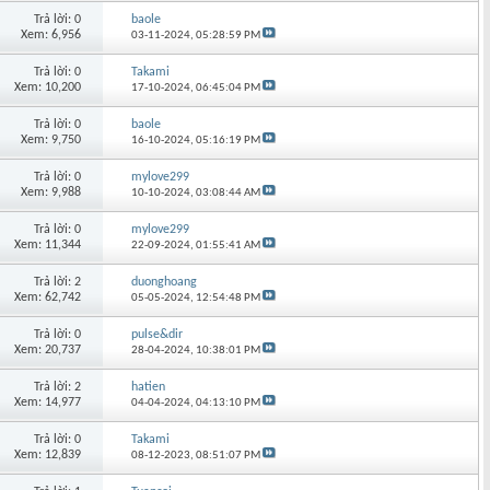
Trả lời: 0
baole
Xem: 6,956
03-11-2024,
05:28:59 PM
Trả lời: 0
Takami
Xem: 10,200
17-10-2024,
06:45:04 PM
Trả lời: 0
baole
Xem: 9,750
16-10-2024,
05:16:19 PM
Trả lời: 0
mylove299
Xem: 9,988
10-10-2024,
03:08:44 AM
Trả lời: 0
mylove299
Xem: 11,344
22-09-2024,
01:55:41 AM
Trả lời: 2
duonghoang
Xem: 62,742
05-05-2024,
12:54:48 PM
Trả lời: 0
pulse&dir
Xem: 20,737
28-04-2024,
10:38:01 PM
Trả lời: 2
hatien
Xem: 14,977
04-04-2024,
04:13:10 PM
Trả lời: 0
Takami
Xem: 12,839
08-12-2023,
08:51:07 PM