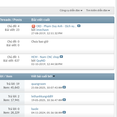
Công cụ diễn đàn
Tìm kiếm diễn đàn
Threads / Posts
Bài viết cuối
Chủ đề: 4
CKD - Phạm Duy Anh - Dịch vụ...
Bài viết: 23
bởi
imechavn
27-08-2019,
12:51:32 PM
Chủ đề: 0
Chưa bao giờ
Bài viết: 0
Chủ đề: 1
HCM - Nam CNC shop
Bài viết: 637
bởi
QuyND
02-10-2019,
12:44:58 PM
lời
/
Xem
Viết bài cuối bởi
Trả lời: 19
quangroom
Xem: 45,643
21-06-2025,
10:07:43 AM
Trả lời: 2
lethanhtungnb89
Xem: 17,941
19-05-2025,
10:36:47 AM
Trả lời: 0
baole
Xem: 26,229
04-11-2024,
05:36:58 AM