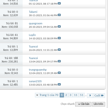
Trả lời: 1
Tuancoi
Xem: 14,816
05-12-2023,
08:17:18 PM
Trả lời: 0
Takami
Xem: 12,639
30-11-2023,
01:06:46 PM
Trả lời: 81
quangroom
Xem: 156,058
20-10-2023,
09:04:56 AM
Trả lời: 61
Luyến
Xem: 94,809
14-10-2023,
03:58:09 PM
Trả lời: 1
Tuancoi
Xem: 13,899
26-04-2023,
11:55:22 AM
Trả lời: 188
Tuancoi
Xem: 216,261
13-04-2023,
09:39:57 PM
Trả lời: 0
trungnguyenhp
Xem: 8,543
12-04-2023,
11:09:39 AM
Trả lời: 1
sunan2105
Xem: 12,485
13-03-2023,
03:48:58 PM
Trang 1 của 70
1
2
3
11
51
...
Cuối
Chọn nhanh
Cần bán
Lên trên