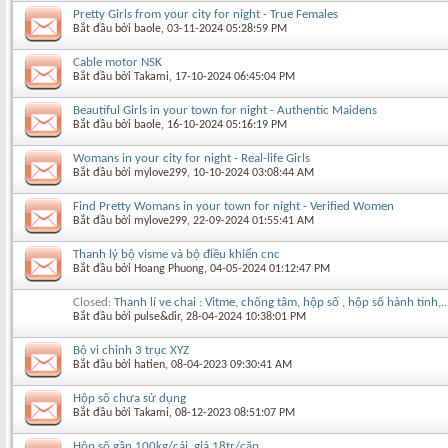
Pretty Girls from your city for night - True Females
Bắt đầu bởi
baole
‎, 03-11-2024 05:28:59 PM
Cable motor NSK
Bắt đầu bởi
Takami
‎, 17-10-2024 06:45:04 PM
Beautiful Girls in your town for night - Authentic Maidens
Bắt đầu bởi
baole
‎, 16-10-2024 05:16:19 PM
Womans in your city for night - Real-life Girls
Bắt đầu bởi
mylove299
‎, 10-10-2024 03:08:44 AM
Find Pretty Womans in your town for night - Verified Women
Bắt đầu bởi
mylove299
‎, 22-09-2024 01:55:41 AM
Thanh lý bộ visme và bộ điều khiển cnc
Bắt đầu bởi
Hoang Phuong
‎, 04-05-2024 01:12:47 PM
Closed:
Thanh lí ve chai : Vitme, chống tâm, hộp số , hộp số hành tinh,..
Bắt đầu bởi
pulse&dir
‎, 28-04-2024 10:38:01 PM
Bộ vi chỉnh 3 trục XYZ
Bắt đầu bởi
hatien
‎, 08-04-2023 09:30:41 AM
Hộp số chưa sử dụng
Bắt đầu bởi
Takami
‎, 08-12-2023 08:51:07 PM
Hộp số gần 100kg/cái, giá 18tr/cặp...