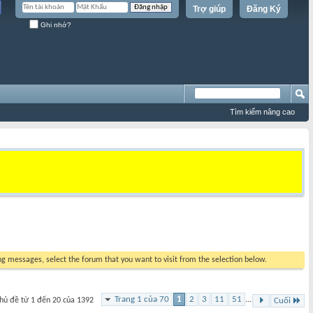
Trợ giúp
Đăng Ký
Ghi nhớ?
Tìm kiếm nâng cao
ing messages, select the forum that you want to visit from the selection below.
Trang 1 của 70
1
2
3
11
51
...
hủ đề từ 1 đến 20 của 1392
Cuối