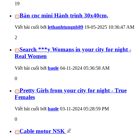
19
Bán cnc mini Hành trình 30x40cm,
Viết bài cuối bởi
lethanhtungnb89
19-05-2025
10:36:47 AM
2
Search ***y Womans in your city for night -
Real Women
Viết bài cuối bởi
baole
04-11-2024
05:36:58 AM
0
Pretty Girls from your city for night - True
Females
Viết bài cuối bởi
baole
03-11-2024
05:28:59 PM
0
Cable motor NSK