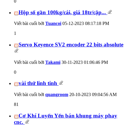
0
Hộp số gần 100kg/cái, giá 18tr/cặp...
Viết bài cuối bởi
Tuancoi
05-12-2023
08:17:18 PM
1
Servo Keyence SV2 encoder 22 bits absolute
Viết bài cuối bởi
Takami
30-11-2023
01:06:46 PM
0
vài thứ linh tinh
Viết bài cuối bởi
quangroom
20-10-2023
09:04:56 AM
81
Cơ Khí Luyến Yến bán khung máy phay
cnc.