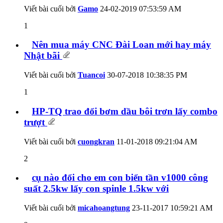
Viết bài cuối bởi
Gamo
24-02-2019
07:53:59 AM
1
Nên mua máy CNC Đài Loan mới hay máy
Nhật bãi
Viết bài cuối bởi
Tuancoi
30-07-2018
10:38:35 PM
1
HP-TQ trao đổi bơm dầu bôi trơn lấy combo
trượt
Viết bài cuối bởi
cuongkran
11-01-2018
09:21:04 AM
2
cụ nào đổi cho em con biển tần v1000 công
suất 2.5kw lấy con spinle 1.5kw với
Viết bài cuối bởi
micahoangtung
23-11-2017
10:59:21 AM