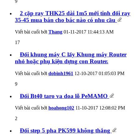
9
2 cặp ray THK25 dài 1m5 mới tinh đổi ray
35-45 mua bán cho bác nào có nhu cầu
Viết bài cuối bởi
Thang
01-11-2017
11:44:13 AM
17
Đổi khung máy C lấy Khung máy Router
nhỏ hoặc phụ kiện dựng con Router.
Viết bài cuối bởi
dobinh1961
12-10-2017
01:05:03 PM
9
Đổi Bt40 taro va doa lỗ PeMAMO
Viết bài cuối bởi
hoahong102
11-10-2017
12:08:02 PM
2
Đổi step 5 pha PK599 không thắng