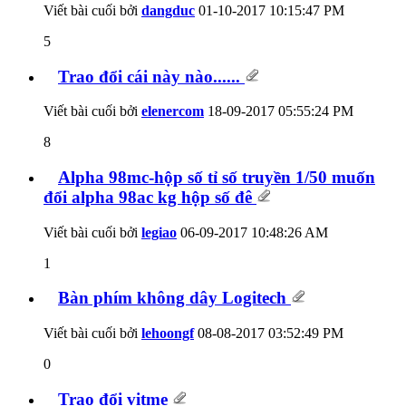
Viết bài cuối bởi
dangduc
01-10-2017
10:15:47 PM
5
Trao đổi cái này nào......
Viết bài cuối bởi
elenercom
18-09-2017
05:55:24 PM
8
Alpha 98mc-hộp số tỉ số truyền 1/50 muốn
đổi alpha 98ac kg hộp số đê
Viết bài cuối bởi
legiao
06-09-2017
10:48:26 AM
1
Bàn phím không dây Logitech
Viết bài cuối bởi
lehoongf
08-08-2017
03:52:49 PM
0
Trao đổi vitme