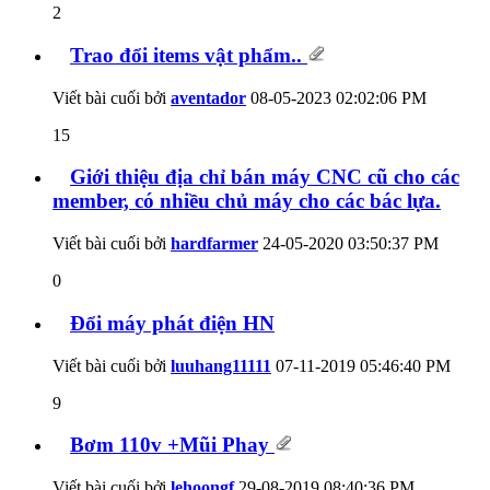
2
Trao đổi items vật phẩm..
Viết bài cuối bởi
aventador
08-05-2023
02:02:06 PM
15
Giới thiệu địa chỉ bán máy CNC cũ cho các
member, có nhiều chủ máy cho các bác lựa.
Viết bài cuối bởi
hardfarmer
24-05-2020
03:50:37 PM
0
Đổi máy phát điện HN
Viết bài cuối bởi
luuhang11111
07-11-2019
05:46:40 PM
9
Bơm 110v +Mũi Phay
Viết bài cuối bởi
lehoongf
29-08-2019
08:40:36 PM