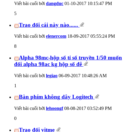
Viết bài cuối bởi
dangduc
01-10-2017
10:15:47 PM
5
Trao đổi cái này nào......
Viết bài cuối bởi
elenercom
18-09-2017
05:55:24 PM
8
Alpha 98mc-hộp số tỉ số truyền 1/50 muốn
đổi alpha 98ac kg hộp số đê
Viết bài cuối bởi
legiao
06-09-2017
10:48:26 AM
1
Bàn phím không dây Logitech
Viết bài cuối bởi
lehoongf
08-08-2017
03:52:49 PM
0
Trao đổi vitme