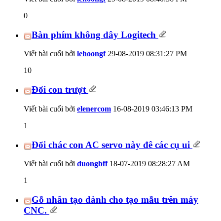
0
Bàn phím không dây Logitech
Viết bài cuối bởi
lehoongf
29-08-2019
08:31:27 PM
10
Đổi con trượt
Viết bài cuối bởi
elenercom
16-08-2019
03:46:13 PM
1
Đổi chác con AC servo này đê các cụ ui
Viết bài cuối bởi
duongbff
18-07-2019
08:28:27 AM
1
Gỗ nhân tạo dành cho tạo mẫu trên máy
CNC.