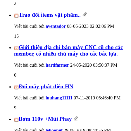
2
Trao đổi items vật phẩm..
Viết bài cuối bởi
aventador
08-05-2023
02:02:06 PM
15
Giới thiệu địa chỉ bán máy CNC cũ cho các
member, có nhiều chủ máy cho các bác lựa.
Viết bài cuối bởi
hardfarmer
24-05-2020
03:50:37 PM
0
Đổi máy phát điện HN
Viết bài cuối bởi
luuhang11111
07-11-2019
05:46:40 PM
9
Bơm 110v +Mũi Phay
Viết bài cuối bởi
lehoongf
29-08-2019
08:40:36 PM