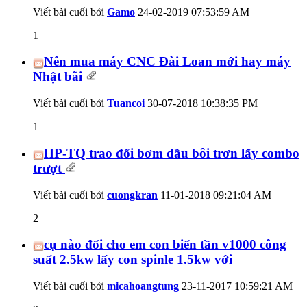
Viết bài cuối bởi
Gamo
24-02-2019
07:53:59 AM
1
Nên mua máy CNC Đài Loan mới hay máy
Nhật bãi
Viết bài cuối bởi
Tuancoi
30-07-2018
10:38:35 PM
1
HP-TQ trao đổi bơm dầu bôi trơn lấy combo
trượt
Viết bài cuối bởi
cuongkran
11-01-2018
09:21:04 AM
2
cụ nào đổi cho em con biển tần v1000 công
suất 2.5kw lấy con spinle 1.5kw với
Viết bài cuối bởi
micahoangtung
23-11-2017
10:59:21 AM