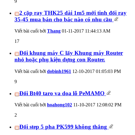
9
2 cặp ray THK25 dài 1m5 mới tinh đổi ray
35-45 mua bán cho bác nào có nhu cầu
Viết bài cuối bởi
Thang
01-11-2017
11:44:13 AM
17
Đổi khung máy C lấy Khung máy Router
nhỏ hoặc phụ kiện dựng con Router.
Viết bài cuối bởi
dobinh1961
12-10-2017
01:05:03 PM
9
Đổi Bt40 taro va doa lỗ PeMAMO
Viết bài cuối bởi
hoahong102
11-10-2017
12:08:02 PM
2
Đổi step 5 pha PK599 không thắng