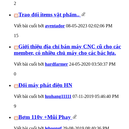
2
Trao đổi items vật phẩm..
Viết bài cuối bởi
aventador
08-05-2023
02:02:06 PM
15
Giới thiệu địa chỉ bán máy CNC cũ cho các
member, có nhiều chủ máy cho các bác lựa.
Viết bài cuối bởi
hardfarmer
24-05-2020
03:50:37 PM
0
Đổi máy phát điện HN
Viết bài cuối bởi
luuhang11111
07-11-2019
05:46:40 PM
9
Bơm 110v +Mũi Phay
Viết bài cuối bởi
lehoongf
29-08-2019
08:40:36 PM