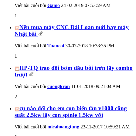
Viết bài cuối bởi
Gamo
24-02-2019
07:53:59 AM
1
Nên mua máy CNC Đài Loan mới hay máy
Nhật bãi
Viết bài cuối bởi
Tuancoi
30-07-2018
10:38:35 PM
1
HP-TQ trao đổi bơm dầu bôi trơn lấy combo
trượt
Viết bài cuối bởi
cuongkran
11-01-2018
09:21:04 AM
2
cụ nào đổi cho em con biển tần v1000 công
suất 2.5kw lấy con spinle 1.5kw với
Viết bài cuối bởi
micahoangtung
23-11-2017
10:59:21 AM