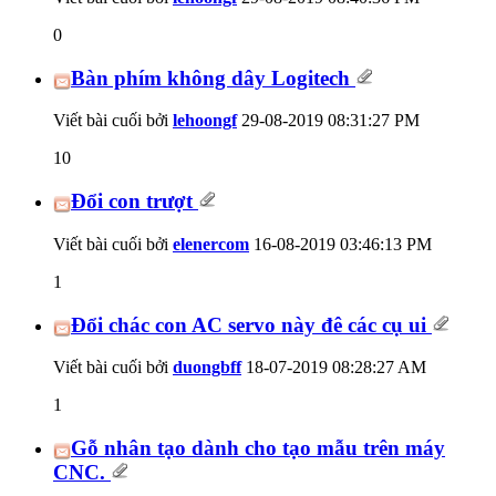
0
Bàn phím không dây Logitech
Viết bài cuối bởi
lehoongf
29-08-2019
08:31:27 PM
10
Đổi con trượt
Viết bài cuối bởi
elenercom
16-08-2019
03:46:13 PM
1
Đổi chác con AC servo này đê các cụ ui
Viết bài cuối bởi
duongbff
18-07-2019
08:28:27 AM
1
Gỗ nhân tạo dành cho tạo mẫu trên máy
CNC.