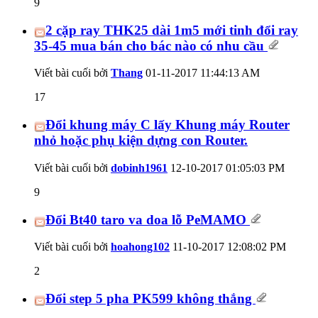
9
2 cặp ray THK25 dài 1m5 mới tinh đổi ray
35-45 mua bán cho bác nào có nhu cầu
Viết bài cuối bởi
Thang
01-11-2017
11:44:13 AM
17
Đổi khung máy C lấy Khung máy Router
nhỏ hoặc phụ kiện dựng con Router.
Viết bài cuối bởi
dobinh1961
12-10-2017
01:05:03 PM
9
Đổi Bt40 taro va doa lỗ PeMAMO
Viết bài cuối bởi
hoahong102
11-10-2017
12:08:02 PM
2
Đổi step 5 pha PK599 không thắng