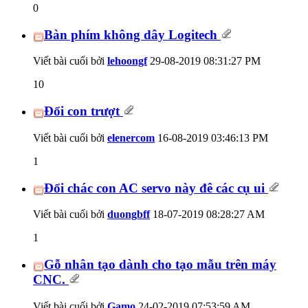
0
Bàn phím không dây Logitech
Viết bài cuối bởi
lehoongf
29-08-2019
08:31:27 PM
10
Đổi con trượt
Viết bài cuối bởi
elenercom
16-08-2019
03:46:13 PM
1
Đổi chác con AC servo này đê các cụ ui
Viết bài cuối bởi
duongbff
18-07-2019
08:28:27 AM
1
Gỗ nhân tạo dành cho tạo mẫu trên máy
CNC.
Viết bài cuối bởi
Gamo
24-02-2019
07:53:59 AM