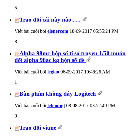
5
Trao đổi cái này nào......
Viết bài cuối bởi
elenercom
18-09-2017
05:55:24 PM
8
Alpha 98mc-hộp số tỉ số truyền 1/50 muốn
đổi alpha 98ac kg hộp số đê
Viết bài cuối bởi
legiao
06-09-2017
10:48:26 AM
1
Bàn phím không dây Logitech
Viết bài cuối bởi
lehoongf
08-08-2017
03:52:49 PM
0
Trao đổi vitme