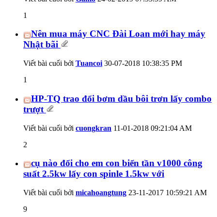
1
Nên mua máy CNC Đài Loan mới hay máy
Nhật bãi
Viết bài cuối bởi
Tuancoi
30-07-2018
10:38:35 PM
1
HP-TQ trao đổi bơm dầu bôi trơn lấy combo
trượt
Viết bài cuối bởi
cuongkran
11-01-2018
09:21:04 AM
2
cụ nào đổi cho em con biển tần v1000 công
suất 2.5kw lấy con spinle 1.5kw với
Viết bài cuối bởi
micahoangtung
23-11-2017
10:59:21 AM
9