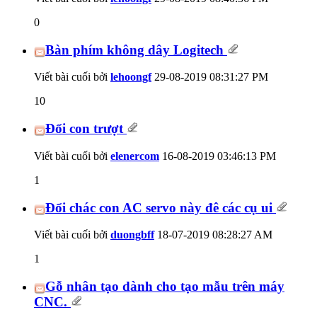
0
Bàn phím không dây Logitech
Viết bài cuối bởi
lehoongf
29-08-2019
08:31:27 PM
10
Đổi con trượt
Viết bài cuối bởi
elenercom
16-08-2019
03:46:13 PM
1
Đổi chác con AC servo này đê các cụ ui
Viết bài cuối bởi
duongbff
18-07-2019
08:28:27 AM
1
Gỗ nhân tạo dành cho tạo mẫu trên máy
CNC.