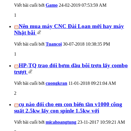
Viết bài cuối bởi
Gamo
24-02-2019
07:53:59 AM
1
Nên mua máy CNC Đài Loan mới hay máy
Nhật bãi
Viết bài cuối bởi
Tuancoi
30-07-2018
10:38:35 PM
1
HP-TQ trao đổi bơm dầu bôi trơn lấy combo
trượt
Viết bài cuối bởi
cuongkran
11-01-2018
09:21:04 AM
2
cụ nào đổi cho em con biển tần v1000 công
suất 2.5kw lấy con spinle 1.5kw với
Viết bài cuối bởi
micahoangtung
23-11-2017
10:59:21 AM