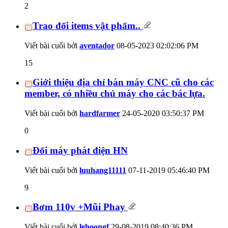
2
Trao đổi items vật phẩm..
Viết bài cuối bởi
aventador
08-05-2023
02:02:06 PM
15
Giới thiệu địa chỉ bán máy CNC cũ cho các
member, có nhiều chủ máy cho các bác lựa.
Viết bài cuối bởi
hardfarmer
24-05-2020
03:50:37 PM
0
Đổi máy phát điện HN
Viết bài cuối bởi
luuhang11111
07-11-2019
05:46:40 PM
9
Bơm 110v +Mũi Phay
Viết bài cuối bởi
lehoongf
29-08-2019
08:40:36 PM