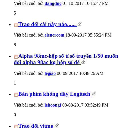
Viết bài cuối bởi
dangduc
01-10-2017
10:15:47 PM
5
Trao đổi cái này nào......
Viết bài cuối bởi
elenercom
18-09-2017
05:55:24 PM
8
Alpha 98mc-hộp số tỉ số truyền 1/50 muốn
đổi alpha 98ac kg hộp số đê
Viết bài cuối bởi
legiao
06-09-2017
10:48:26 AM
1
Bàn phím không dây Logitech
Viết bài cuối bởi
lehoongf
08-08-2017
03:52:49 PM
0
Trao đổi vitme