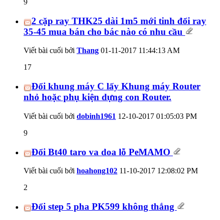
9
2 cặp ray THK25 dài 1m5 mới tinh đổi ray
35-45 mua bán cho bác nào có nhu cầu
Viết bài cuối bởi
Thang
01-11-2017
11:44:13 AM
17
Đổi khung máy C lấy Khung máy Router
nhỏ hoặc phụ kiện dựng con Router.
Viết bài cuối bởi
dobinh1961
12-10-2017
01:05:03 PM
9
Đổi Bt40 taro va doa lỗ PeMAMO
Viết bài cuối bởi
hoahong102
11-10-2017
12:08:02 PM
2
Đổi step 5 pha PK599 không thắng