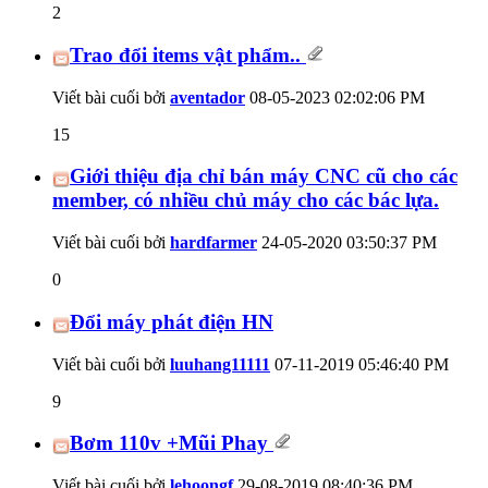
2
Trao đổi items vật phẩm..
Viết bài cuối bởi
aventador
08-05-2023
02:02:06 PM
15
Giới thiệu địa chỉ bán máy CNC cũ cho các
member, có nhiều chủ máy cho các bác lựa.
Viết bài cuối bởi
hardfarmer
24-05-2020
03:50:37 PM
0
Đổi máy phát điện HN
Viết bài cuối bởi
luuhang11111
07-11-2019
05:46:40 PM
9
Bơm 110v +Mũi Phay
Viết bài cuối bởi
lehoongf
29-08-2019
08:40:36 PM