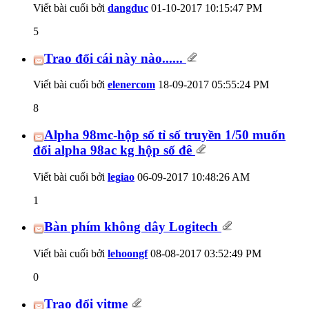
Viết bài cuối bởi
dangduc
01-10-2017
10:15:47 PM
5
Trao đổi cái này nào......
Viết bài cuối bởi
elenercom
18-09-2017
05:55:24 PM
8
Alpha 98mc-hộp số tỉ số truyền 1/50 muốn
đổi alpha 98ac kg hộp số đê
Viết bài cuối bởi
legiao
06-09-2017
10:48:26 AM
1
Bàn phím không dây Logitech
Viết bài cuối bởi
lehoongf
08-08-2017
03:52:49 PM
0
Trao đổi vitme