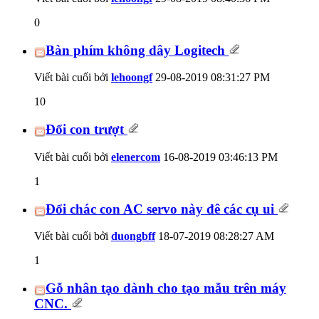
0
Bàn phím không dây Logitech
Viết bài cuối bởi
lehoongf
29-08-2019
08:31:27 PM
10
Đổi con trượt
Viết bài cuối bởi
elenercom
16-08-2019
03:46:13 PM
1
Đổi chác con AC servo này đê các cụ ui
Viết bài cuối bởi
duongbff
18-07-2019
08:28:27 AM
1
Gỗ nhân tạo dành cho tạo mẫu trên máy
CNC.