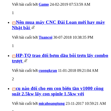
Viết bài cuối bởi
Gamo
24-02-2019
07:53:59 AM
1
Nên mua máy CNC Đài Loan mới hay máy
Nhật bãi
Viết bài cuối bởi
Tuancoi
30-07-2018
10:38:35 PM
1
HP-TQ trao đổi bơm dầu bôi trơn lấy combo
trượt
Viết bài cuối bởi
cuongkran
11-01-2018
09:21:04 AM
2
cụ nào đổi cho em con biển tần v1000 công
suất 2.5kw lấy con spinle 1.5kw với
Viết bài cuối bởi
micahoangtung
23-11-2017
10:59:21 AM