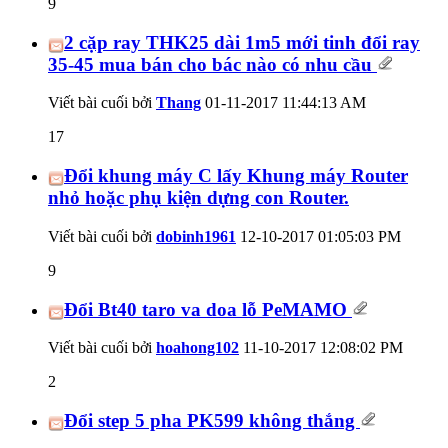
9
2 cặp ray THK25 dài 1m5 mới tinh đổi ray
35-45 mua bán cho bác nào có nhu cầu
Viết bài cuối bởi
Thang
01-11-2017
11:44:13 AM
17
Đổi khung máy C lấy Khung máy Router
nhỏ hoặc phụ kiện dựng con Router.
Viết bài cuối bởi
dobinh1961
12-10-2017
01:05:03 PM
9
Đổi Bt40 taro va doa lỗ PeMAMO
Viết bài cuối bởi
hoahong102
11-10-2017
12:08:02 PM
2
Đổi step 5 pha PK599 không thắng