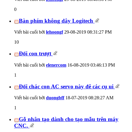
0
Bàn phím không dây Logitech
Viết bài cuối bởi
lehoongf
29-08-2019
08:31:27 PM
10
Đổi con trượt
Viết bài cuối bởi
elenercom
16-08-2019
03:46:13 PM
1
Đổi chác con AC servo này đê các cụ ui
Viết bài cuối bởi
duongbff
18-07-2019
08:28:27 AM
1
Gỗ nhân tạo dành cho tạo mẫu trên máy
CNC.