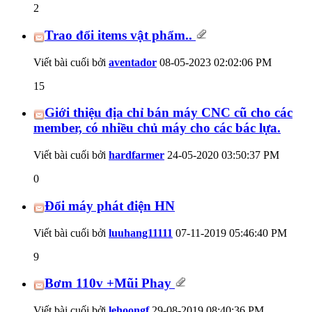
2
Trao đổi items vật phẩm..
Viết bài cuối bởi
aventador
08-05-2023
02:02:06 PM
15
Giới thiệu địa chỉ bán máy CNC cũ cho các
member, có nhiều chủ máy cho các bác lựa.
Viết bài cuối bởi
hardfarmer
24-05-2020
03:50:37 PM
0
Đổi máy phát điện HN
Viết bài cuối bởi
luuhang11111
07-11-2019
05:46:40 PM
9
Bơm 110v +Mũi Phay
Viết bài cuối bởi
lehoongf
29-08-2019
08:40:36 PM