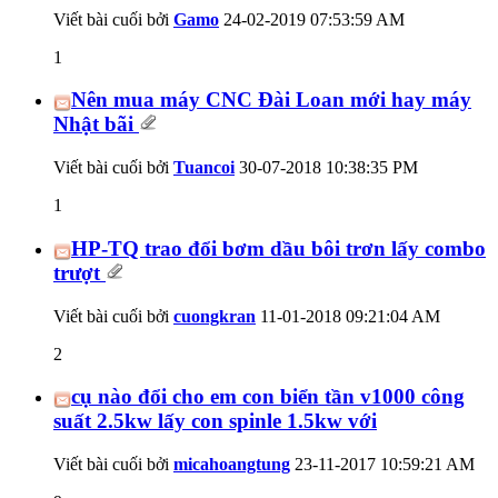
Viết bài cuối bởi
Gamo
24-02-2019
07:53:59 AM
1
Nên mua máy CNC Đài Loan mới hay máy
Nhật bãi
Viết bài cuối bởi
Tuancoi
30-07-2018
10:38:35 PM
1
HP-TQ trao đổi bơm dầu bôi trơn lấy combo
trượt
Viết bài cuối bởi
cuongkran
11-01-2018
09:21:04 AM
2
cụ nào đổi cho em con biển tần v1000 công
suất 2.5kw lấy con spinle 1.5kw với
Viết bài cuối bởi
micahoangtung
23-11-2017
10:59:21 AM