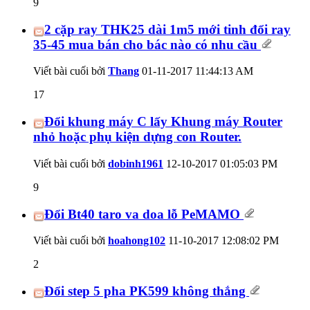
9
2 cặp ray THK25 dài 1m5 mới tinh đổi ray
35-45 mua bán cho bác nào có nhu cầu
Viết bài cuối bởi
Thang
01-11-2017
11:44:13 AM
17
Đổi khung máy C lấy Khung máy Router
nhỏ hoặc phụ kiện dựng con Router.
Viết bài cuối bởi
dobinh1961
12-10-2017
01:05:03 PM
9
Đổi Bt40 taro va doa lỗ PeMAMO
Viết bài cuối bởi
hoahong102
11-10-2017
12:08:02 PM
2
Đổi step 5 pha PK599 không thắng