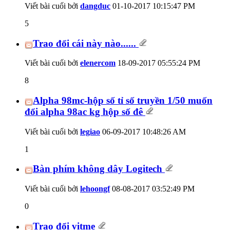
Viết bài cuối bởi
dangduc
01-10-2017
10:15:47 PM
5
Trao đổi cái này nào......
Viết bài cuối bởi
elenercom
18-09-2017
05:55:24 PM
8
Alpha 98mc-hộp số tỉ số truyền 1/50 muốn
đổi alpha 98ac kg hộp số đê
Viết bài cuối bởi
legiao
06-09-2017
10:48:26 AM
1
Bàn phím không dây Logitech
Viết bài cuối bởi
lehoongf
08-08-2017
03:52:49 PM
0
Trao đổi vitme