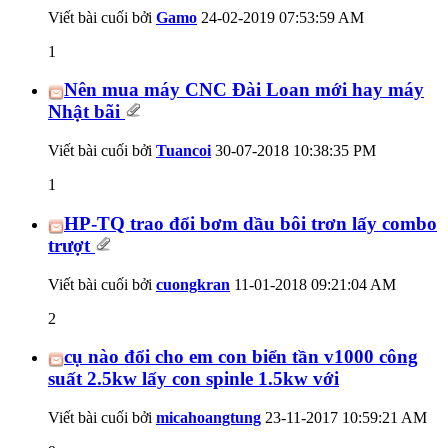
Viết bài cuối bởi
Gamo
24-02-2019
07:53:59 AM
1
Nên mua máy CNC Đài Loan mới hay máy
Nhật bãi
Viết bài cuối bởi
Tuancoi
30-07-2018
10:38:35 PM
1
HP-TQ trao đổi bơm dầu bôi trơn lấy combo
trượt
Viết bài cuối bởi
cuongkran
11-01-2018
09:21:04 AM
2
cụ nào đổi cho em con biển tần v1000 công
suất 2.5kw lấy con spinle 1.5kw với
Viết bài cuối bởi
micahoangtung
23-11-2017
10:59:21 AM