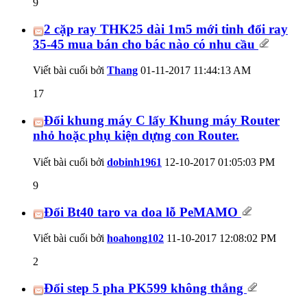
9
2 cặp ray THK25 dài 1m5 mới tinh đổi ray
35-45 mua bán cho bác nào có nhu cầu
Viết bài cuối bởi
Thang
01-11-2017
11:44:13 AM
17
Đổi khung máy C lấy Khung máy Router
nhỏ hoặc phụ kiện dựng con Router.
Viết bài cuối bởi
dobinh1961
12-10-2017
01:05:03 PM
9
Đổi Bt40 taro va doa lỗ PeMAMO
Viết bài cuối bởi
hoahong102
11-10-2017
12:08:02 PM
2
Đổi step 5 pha PK599 không thắng