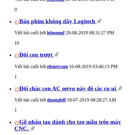
0
Bàn phím không dây Logitech
Viết bài cuối bởi
lehoongf
29-08-2019
08:31:27 PM
10
Đổi con trượt
Viết bài cuối bởi
elenercom
16-08-2019
03:46:13 PM
1
Đổi chác con AC servo này đê các cụ ui
Viết bài cuối bởi
duongbff
18-07-2019
08:28:27 AM
1
Gỗ nhân tạo dành cho tạo mẫu trên máy
CNC.