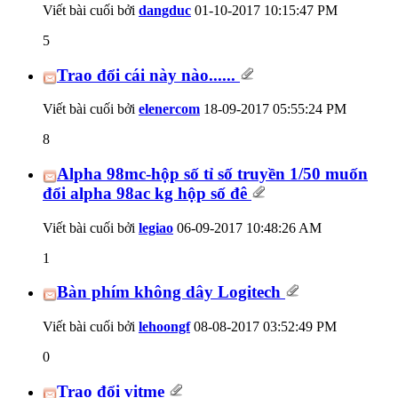
Viết bài cuối bởi
dangduc
01-10-2017
10:15:47 PM
5
Trao đổi cái này nào......
Viết bài cuối bởi
elenercom
18-09-2017
05:55:24 PM
8
Alpha 98mc-hộp số tỉ số truyền 1/50 muốn
đổi alpha 98ac kg hộp số đê
Viết bài cuối bởi
legiao
06-09-2017
10:48:26 AM
1
Bàn phím không dây Logitech
Viết bài cuối bởi
lehoongf
08-08-2017
03:52:49 PM
0
Trao đổi vitme