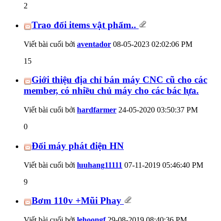
2
Trao đổi items vật phẩm..
Viết bài cuối bởi
aventador
08-05-2023
02:02:06 PM
15
Giới thiệu địa chỉ bán máy CNC cũ cho các
member, có nhiều chủ máy cho các bác lựa.
Viết bài cuối bởi
hardfarmer
24-05-2020
03:50:37 PM
0
Đổi máy phát điện HN
Viết bài cuối bởi
luuhang11111
07-11-2019
05:46:40 PM
9
Bơm 110v +Mũi Phay
Viết bài cuối bởi
lehoongf
29-08-2019
08:40:36 PM