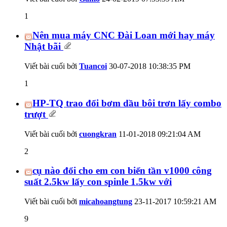
1
Nên mua máy CNC Đài Loan mới hay máy
Nhật bãi
Viết bài cuối bởi
Tuancoi
30-07-2018
10:38:35 PM
1
HP-TQ trao đổi bơm dầu bôi trơn lấy combo
trượt
Viết bài cuối bởi
cuongkran
11-01-2018
09:21:04 AM
2
cụ nào đổi cho em con biển tần v1000 công
suất 2.5kw lấy con spinle 1.5kw với
Viết bài cuối bởi
micahoangtung
23-11-2017
10:59:21 AM
9