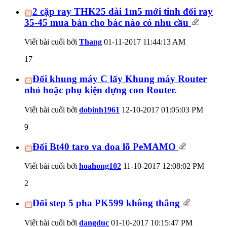
2 cặp ray THK25 dài 1m5 mới tinh đổi ray
35-45 mua bán cho bác nào có nhu cầu
Viết bài cuối bởi
Thang
01-11-2017
11:44:13 AM
17
Đổi khung máy C lấy Khung máy Router
nhỏ hoặc phụ kiện dựng con Router.
Viết bài cuối bởi
dobinh1961
12-10-2017
01:05:03 PM
9
Đổi Bt40 taro va doa lỗ PeMAMO
Viết bài cuối bởi
hoahong102
11-10-2017
12:08:02 PM
2
Đổi step 5 pha PK599 không thắng
Viết bài cuối bởi
dangduc
01-10-2017
10:15:47 PM