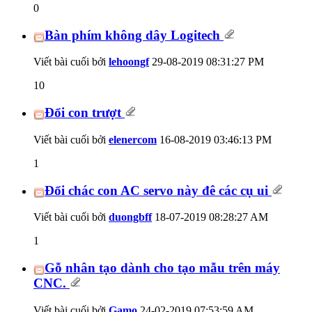
0
Bàn phím không dây Logitech
Viết bài cuối bởi
lehoongf
29-08-2019
08:31:27 PM
10
Đổi con trượt
Viết bài cuối bởi
elenercom
16-08-2019
03:46:13 PM
1
Đổi chác con AC servo này đê các cụ ui
Viết bài cuối bởi
duongbff
18-07-2019
08:28:27 AM
1
Gỗ nhân tạo dành cho tạo mẫu trên máy
CNC.
Viết bài cuối bởi
Gamo
24-02-2019
07:53:59 AM