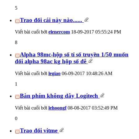
5
Trao đổi cái này nào......
Viết bài cuối bởi
elenercom
18-09-2017
05:55:24 PM
8
Alpha 98mc-hộp số tỉ số truyền 1/50 muốn
đổi alpha 98ac kg hộp số đê
Viết bài cuối bởi
legiao
06-09-2017
10:48:26 AM
1
Bàn phím không dây Logitech
Viết bài cuối bởi
lehoongf
08-08-2017
03:52:49 PM
0
Trao đổi vitme