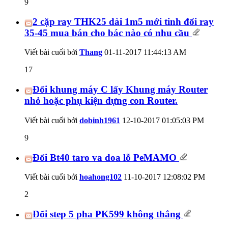
9
2 cặp ray THK25 dài 1m5 mới tinh đổi ray
35-45 mua bán cho bác nào có nhu cầu
Viết bài cuối bởi
Thang
01-11-2017
11:44:13 AM
17
Đổi khung máy C lấy Khung máy Router
nhỏ hoặc phụ kiện dựng con Router.
Viết bài cuối bởi
dobinh1961
12-10-2017
01:05:03 PM
9
Đổi Bt40 taro va doa lỗ PeMAMO
Viết bài cuối bởi
hoahong102
11-10-2017
12:08:02 PM
2
Đổi step 5 pha PK599 không thắng