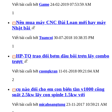
Viết bài cuối bởi
Gamo
24-02-2019
07:53:59 AM
1
Nên mua máy CNC Đài Loan mới hay máy
Nhật bãi
Viết bài cuối bởi
Tuancoi
30-07-2018
10:38:35 PM
1
HP-TQ trao đổi bơm dầu bôi trơn lấy combo
trượt
Viết bài cuối bởi
cuongkran
11-01-2018
09:21:04 AM
2
cụ nào đổi cho em con biển tần v1000 công
suất 2.5kw lấy con spinle 1.5kw với
Viết bài cuối bởi
micahoangtung
23-11-2017
10:59:21 AM