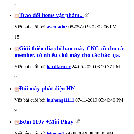
2
Trao đổi items vật phẩm..
Viết bài cuối bởi
aventador
08-05-2023
02:02:06 PM
15
Giới thiệu địa chỉ bán máy CNC cũ cho các
member, có nhiều chủ máy cho các bác lựa.
Viết bài cuối bởi
hardfarmer
24-05-2020
03:50:37 PM
0
Đổi máy phát điện HN
Viết bài cuối bởi
luuhang11111
07-11-2019
05:46:40 PM
9
Bơm 110v +Mũi Phay
Viết bài cuối bởi
lehoongf
29-08-2019
08:40:36 PM