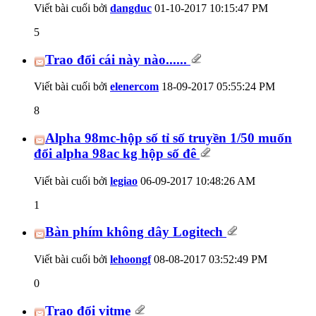
Viết bài cuối bởi
dangduc
01-10-2017
10:15:47 PM
5
Trao đổi cái này nào......
Viết bài cuối bởi
elenercom
18-09-2017
05:55:24 PM
8
Alpha 98mc-hộp số tỉ số truyền 1/50 muốn
đổi alpha 98ac kg hộp số đê
Viết bài cuối bởi
legiao
06-09-2017
10:48:26 AM
1
Bàn phím không dây Logitech
Viết bài cuối bởi
lehoongf
08-08-2017
03:52:49 PM
0
Trao đổi vitme