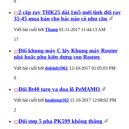
9
2 cặp ray THK25 dài 1m5 mới tinh đổi ray
35-45 mua bán cho bác nào có nhu cầu
Viết bài cuối bởi
Thang
01-11-2017
11:44:13 AM
17
Đổi khung máy C lấy Khung máy Router
nhỏ hoặc phụ kiện dựng con Router.
Viết bài cuối bởi
dobinh1961
12-10-2017
01:05:03 PM
9
Đổi Bt40 taro va doa lỗ PeMAMO
Viết bài cuối bởi
hoahong102
11-10-2017
12:08:02 PM
2
Đổi step 5 pha PK599 không thắng