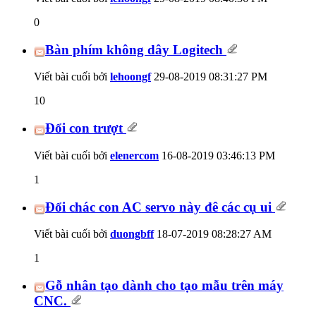
0
Bàn phím không dây Logitech
Viết bài cuối bởi
lehoongf
29-08-2019
08:31:27 PM
10
Đổi con trượt
Viết bài cuối bởi
elenercom
16-08-2019
03:46:13 PM
1
Đổi chác con AC servo này đê các cụ ui
Viết bài cuối bởi
duongbff
18-07-2019
08:28:27 AM
1
Gỗ nhân tạo dành cho tạo mẫu trên máy
CNC.