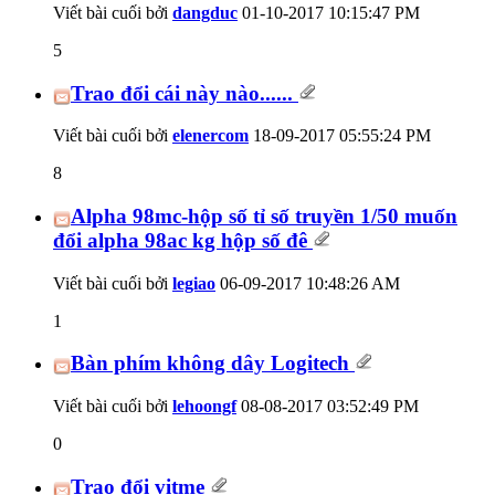
Viết bài cuối bởi
dangduc
01-10-2017
10:15:47 PM
5
Trao đổi cái này nào......
Viết bài cuối bởi
elenercom
18-09-2017
05:55:24 PM
8
Alpha 98mc-hộp số tỉ số truyền 1/50 muốn
đổi alpha 98ac kg hộp số đê
Viết bài cuối bởi
legiao
06-09-2017
10:48:26 AM
1
Bàn phím không dây Logitech
Viết bài cuối bởi
lehoongf
08-08-2017
03:52:49 PM
0
Trao đổi vitme