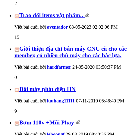
2
Trao đổi items vật phẩm..
Viết bài cuối bởi
aventador
08-05-2023
02:02:06 PM
15
Giới thiệu địa chỉ bán máy CNC cũ cho các
member, có nhiều chủ máy cho các bác lựa.
Viết bài cuối bởi
hardfarmer
24-05-2020
03:50:37 PM
0
Đổi máy phát điện HN
Viết bài cuối bởi
luuhang11111
07-11-2019
05:46:40 PM
9
Bơm 110v +Mũi Phay
Viết bài cuối bởi
lehoongf
29-08-2019
08:40:36 PM