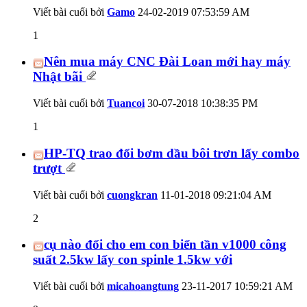
Viết bài cuối bởi
Gamo
24-02-2019
07:53:59 AM
1
Nên mua máy CNC Đài Loan mới hay máy
Nhật bãi
Viết bài cuối bởi
Tuancoi
30-07-2018
10:38:35 PM
1
HP-TQ trao đổi bơm dầu bôi trơn lấy combo
trượt
Viết bài cuối bởi
cuongkran
11-01-2018
09:21:04 AM
2
cụ nào đổi cho em con biển tần v1000 công
suất 2.5kw lấy con spinle 1.5kw với
Viết bài cuối bởi
micahoangtung
23-11-2017
10:59:21 AM