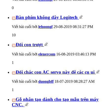
0
Bàn phím không dây Logitech
Viết bài cuối bởi
lehoongf
29-08-2019
08:31:27 PM
10
Đổi con trượt
Viết bài cuối bởi
elenercom
16-08-2019
03:46:13 PM
1
Đổi chác con AC servo này đê các cụ ui
Viết bài cuối bởi
duongbff
18-07-2019
08:28:27 AM
1
Gỗ nhân tạo dành cho tạo mẫu trên máy
CNC.