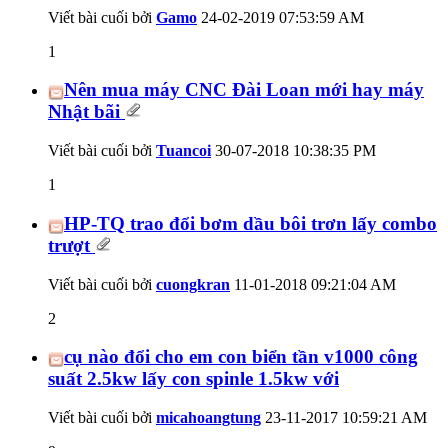
Viết bài cuối bởi
Gamo
24-02-2019
07:53:59 AM
1
Nên mua máy CNC Đài Loan mới hay máy
Nhật bãi
Viết bài cuối bởi
Tuancoi
30-07-2018
10:38:35 PM
1
HP-TQ trao đổi bơm dầu bôi trơn lấy combo
trượt
Viết bài cuối bởi
cuongkran
11-01-2018
09:21:04 AM
2
cụ nào đổi cho em con biển tần v1000 công
suất 2.5kw lấy con spinle 1.5kw với
Viết bài cuối bởi
micahoangtung
23-11-2017
10:59:21 AM