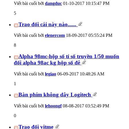
Viết bài cuối bởi
dangduc
01-10-2017
10:15:47 PM
5
Trao đổi cái này nào......
Viết bài cuối bởi
elenercom
18-09-2017
05:55:24 PM
8
Alpha 98mc-hộp số tỉ số truyền 1/50 muốn
đổi alpha 98ac kg hộp số đê
Viết bài cuối bởi
legiao
06-09-2017
10:48:26 AM
1
Bàn phím không dây Logitech
Viết bài cuối bởi
lehoongf
08-08-2017
03:52:49 PM
0
Trao đổi vitme