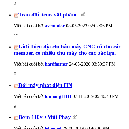
2
Trao đổi items vật phẩm..
Viết bài cuối bởi
aventador
08-05-2023
02:02:06 PM
15
Giới thiệu địa chỉ bán máy CNC cũ cho các
member, có nhiều chủ máy cho các bác lựa.
Viết bài cuối bởi
hardfarmer
24-05-2020
03:50:37 PM
0
Đổi máy phát điện HN
Viết bài cuối bởi
luuhang11111
07-11-2019
05:46:40 PM
9
Bơm 110v +Mũi Phay
Viết bài cuối bởi
lehoongf
29-08-2019
08:40:36 PM