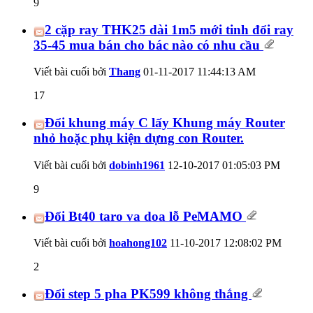
9
2 cặp ray THK25 dài 1m5 mới tinh đổi ray
35-45 mua bán cho bác nào có nhu cầu
Viết bài cuối bởi
Thang
01-11-2017
11:44:13 AM
17
Đổi khung máy C lấy Khung máy Router
nhỏ hoặc phụ kiện dựng con Router.
Viết bài cuối bởi
dobinh1961
12-10-2017
01:05:03 PM
9
Đổi Bt40 taro va doa lỗ PeMAMO
Viết bài cuối bởi
hoahong102
11-10-2017
12:08:02 PM
2
Đổi step 5 pha PK599 không thắng