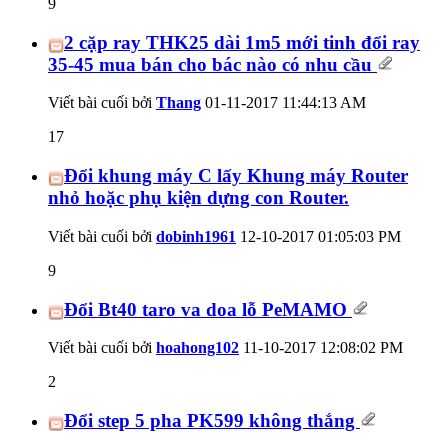
9
2 cặp ray THK25 dài 1m5 mới tinh đổi ray
35-45 mua bán cho bác nào có nhu cầu
Viết bài cuối bởi
Thang
01-11-2017
11:44:13 AM
17
Đổi khung máy C lấy Khung máy Router
nhỏ hoặc phụ kiện dựng con Router.
Viết bài cuối bởi
dobinh1961
12-10-2017
01:05:03 PM
9
Đổi Bt40 taro va doa lỗ PeMAMO
Viết bài cuối bởi
hoahong102
11-10-2017
12:08:02 PM
2
Đổi step 5 pha PK599 không thắng