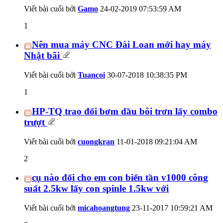
Viết bài cuối bởi
Gamo
24-02-2019
07:53:59 AM
1
Nên mua máy CNC Đài Loan mới hay máy
Nhật bãi
Viết bài cuối bởi
Tuancoi
30-07-2018
10:38:35 PM
1
HP-TQ trao đổi bơm dầu bôi trơn lấy combo
trượt
Viết bài cuối bởi
cuongkran
11-01-2018
09:21:04 AM
2
cụ nào đổi cho em con biển tần v1000 công
suất 2.5kw lấy con spinle 1.5kw với
Viết bài cuối bởi
micahoangtung
23-11-2017
10:59:21 AM