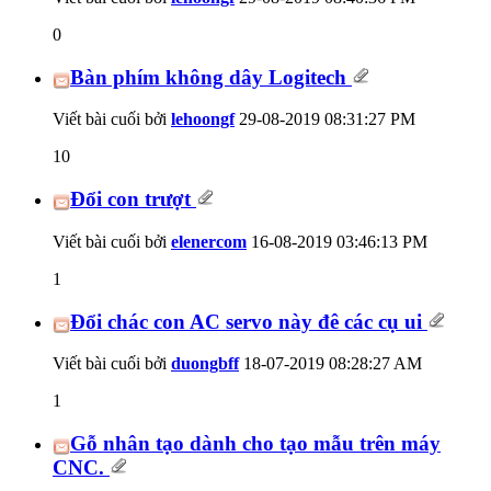
0
Bàn phím không dây Logitech
Viết bài cuối bởi
lehoongf
29-08-2019
08:31:27 PM
10
Đổi con trượt
Viết bài cuối bởi
elenercom
16-08-2019
03:46:13 PM
1
Đổi chác con AC servo này đê các cụ ui
Viết bài cuối bởi
duongbff
18-07-2019
08:28:27 AM
1
Gỗ nhân tạo dành cho tạo mẫu trên máy
CNC.