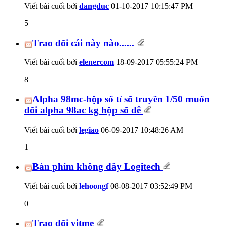
Viết bài cuối bởi
dangduc
01-10-2017
10:15:47 PM
5
Trao đổi cái này nào......
Viết bài cuối bởi
elenercom
18-09-2017
05:55:24 PM
8
Alpha 98mc-hộp số tỉ số truyền 1/50 muốn
đổi alpha 98ac kg hộp số đê
Viết bài cuối bởi
legiao
06-09-2017
10:48:26 AM
1
Bàn phím không dây Logitech
Viết bài cuối bởi
lehoongf
08-08-2017
03:52:49 PM
0
Trao đổi vitme