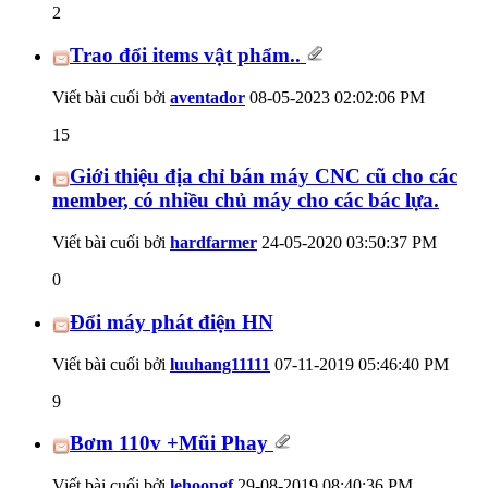
2
Trao đổi items vật phẩm..
Viết bài cuối bởi
aventador
08-05-2023
02:02:06 PM
15
Giới thiệu địa chỉ bán máy CNC cũ cho các
member, có nhiều chủ máy cho các bác lựa.
Viết bài cuối bởi
hardfarmer
24-05-2020
03:50:37 PM
0
Đổi máy phát điện HN
Viết bài cuối bởi
luuhang11111
07-11-2019
05:46:40 PM
9
Bơm 110v +Mũi Phay
Viết bài cuối bởi
lehoongf
29-08-2019
08:40:36 PM