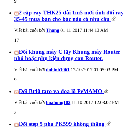
9
2 cặp ray THK25 dài 1m5 mới tinh đổi ray
35-45 mua bán cho bác nào có nhu cầu
Viết bài cuối bởi
Thang
01-11-2017
11:44:13 AM
17
Đổi khung máy C lấy Khung máy Router
nhỏ hoặc phụ kiện dựng con Router.
Viết bài cuối bởi
dobinh1961
12-10-2017
01:05:03 PM
9
Đổi Bt40 taro va doa lỗ PeMAMO
Viết bài cuối bởi
hoahong102
11-10-2017
12:08:02 PM
2
Đổi step 5 pha PK599 không thắng