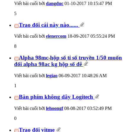
Viết bài cuối bởi
dangduc
01-10-2017
10:15:47 PM
5
Trao đổi cái này nào......
Viết bài cuối bởi
elenercom
18-09-2017
05:55:24 PM
8
Alpha 98mc-hộp số tỉ số truyền 1/50 muốn
đổi alpha 98ac kg hộp số đê
Viết bài cuối bởi
legiao
06-09-2017
10:48:26 AM
1
Bàn phím không dây Logitech
Viết bài cuối bởi
lehoongf
08-08-2017
03:52:49 PM
0
Trao đổi vitme