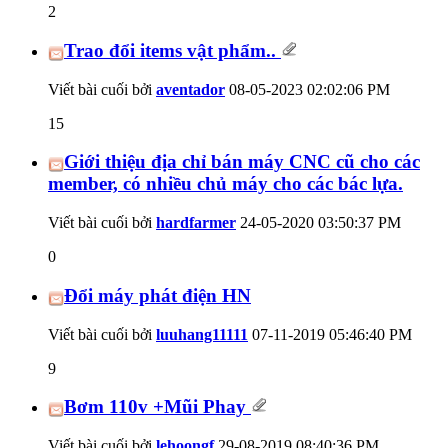
2
Trao đổi items vật phẩm..
Viết bài cuối bởi
aventador
08-05-2023
02:02:06 PM
15
Giới thiệu địa chỉ bán máy CNC cũ cho các
member, có nhiều chủ máy cho các bác lựa.
Viết bài cuối bởi
hardfarmer
24-05-2020
03:50:37 PM
0
Đổi máy phát điện HN
Viết bài cuối bởi
luuhang11111
07-11-2019
05:46:40 PM
9
Bơm 110v +Mũi Phay
Viết bài cuối bởi
lehoongf
29-08-2019
08:40:36 PM