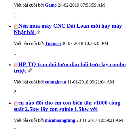
Viết bài cuối bởi
Gamo
24-02-2019
07:53:59 AM
1
Nên mua máy CNC Đài Loan mới hay máy
Nhật bãi
Viết bài cuối bởi
Tuancoi
30-07-2018
10:38:35 PM
1
HP-TQ trao đổi bơm dầu bôi trơn lấy combo
trượt
Viết bài cuối bởi
cuongkran
11-01-2018
09:21:04 AM
2
cụ nào đổi cho em con biển tần v1000 công
suất 2.5kw lấy con spinle 1.5kw với
Viết bài cuối bởi
micahoangtung
23-11-2017
10:59:21 AM