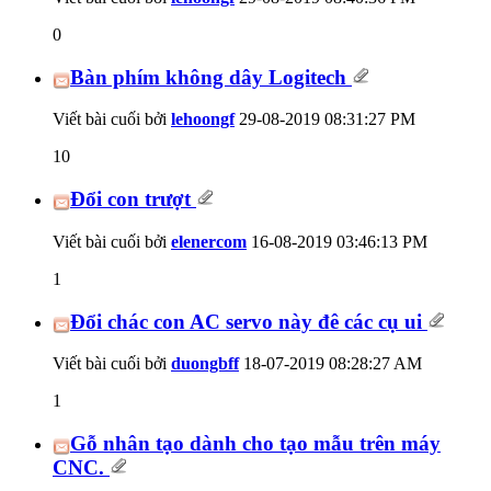
0
Bàn phím không dây Logitech
Viết bài cuối bởi
lehoongf
29-08-2019
08:31:27 PM
10
Đổi con trượt
Viết bài cuối bởi
elenercom
16-08-2019
03:46:13 PM
1
Đổi chác con AC servo này đê các cụ ui
Viết bài cuối bởi
duongbff
18-07-2019
08:28:27 AM
1
Gỗ nhân tạo dành cho tạo mẫu trên máy
CNC.