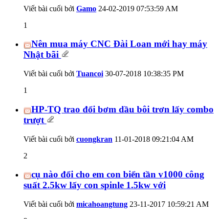
Viết bài cuối bởi
Gamo
24-02-2019
07:53:59 AM
1
Nên mua máy CNC Đài Loan mới hay máy
Nhật bãi
Viết bài cuối bởi
Tuancoi
30-07-2018
10:38:35 PM
1
HP-TQ trao đổi bơm dầu bôi trơn lấy combo
trượt
Viết bài cuối bởi
cuongkran
11-01-2018
09:21:04 AM
2
cụ nào đổi cho em con biển tần v1000 công
suất 2.5kw lấy con spinle 1.5kw với
Viết bài cuối bởi
micahoangtung
23-11-2017
10:59:21 AM