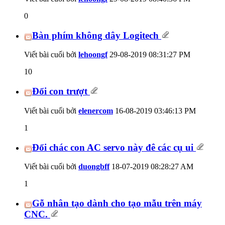
0
Bàn phím không dây Logitech
Viết bài cuối bởi
lehoongf
29-08-2019
08:31:27 PM
10
Đổi con trượt
Viết bài cuối bởi
elenercom
16-08-2019
03:46:13 PM
1
Đổi chác con AC servo này đê các cụ ui
Viết bài cuối bởi
duongbff
18-07-2019
08:28:27 AM
1
Gỗ nhân tạo dành cho tạo mẫu trên máy
CNC.