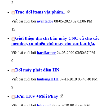
2
Trao đổi items vật phẩm..
Viết bài cuối bởi
aventador
08-05-2023
02:02:06 PM
15
Giới thiệu địa chỉ bán máy CNC cũ cho các
member, có nhiều chủ máy cho các bác lựa.
Viết bài cuối bởi
hardfarmer
24-05-2020
03:50:37 PM
0
Đổi máy phát điện HN
Viết bài cuối bởi
luuhang11111
07-11-2019
05:46:40 PM
9
Bơm 110v +Mũi Phay
Viết bài cuối bởi
lehoongf
29-08-2019
08:40:36 PM