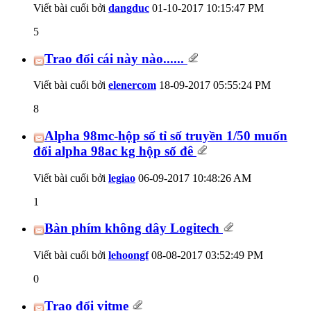
Viết bài cuối bởi
dangduc
01-10-2017
10:15:47 PM
5
Trao đổi cái này nào......
Viết bài cuối bởi
elenercom
18-09-2017
05:55:24 PM
8
Alpha 98mc-hộp số tỉ số truyền 1/50 muốn
đổi alpha 98ac kg hộp số đê
Viết bài cuối bởi
legiao
06-09-2017
10:48:26 AM
1
Bàn phím không dây Logitech
Viết bài cuối bởi
lehoongf
08-08-2017
03:52:49 PM
0
Trao đổi vitme