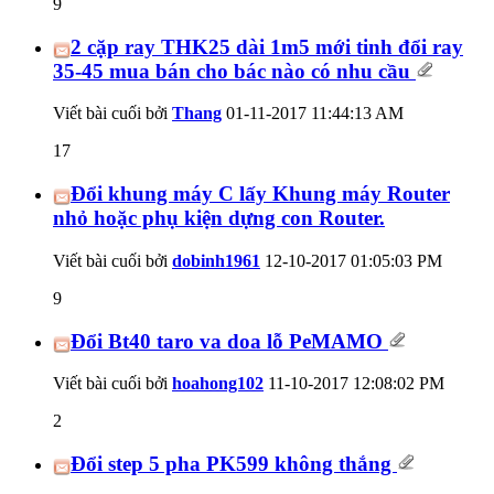
9
2 cặp ray THK25 dài 1m5 mới tinh đổi ray
35-45 mua bán cho bác nào có nhu cầu
Viết bài cuối bởi
Thang
01-11-2017
11:44:13 AM
17
Đổi khung máy C lấy Khung máy Router
nhỏ hoặc phụ kiện dựng con Router.
Viết bài cuối bởi
dobinh1961
12-10-2017
01:05:03 PM
9
Đổi Bt40 taro va doa lỗ PeMAMO
Viết bài cuối bởi
hoahong102
11-10-2017
12:08:02 PM
2
Đổi step 5 pha PK599 không thắng