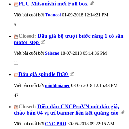
PLC Mitsunishi mới Full box
Viết bài cuối bởi
Tuancoi
01-09-2018
12:14:21 PM
5
Closed:
Đấu giá bộ trượt bước răng 1 có sẵn
motor step
Viết bài cuối bởi
Selecao
18-07-2018
05:14:36 PM
11
Đấu giá spindle Bt30
Viết bài cuối bởi
minhhai.mec
08-06-2018
12:15:43 PM
47
Closed:
Diễn đàn CNCProVN mở đấu giá,
chào bán 04 vị trí banner liên kết quảng cáo
Viết bài cuối bởi
CNC PRO
30-05-2018
09:22:15 AM