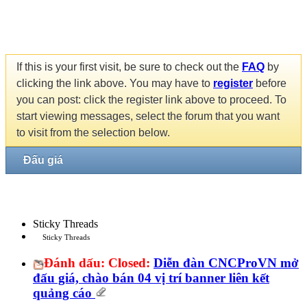
If this is your first visit, be sure to check out the
FAQ
by
clicking the link above. You may have to
register
before
you can post: click the register link above to proceed. To
start viewing messages, select the forum that you want
to visit from the selection below.
Đấu giá
Sticky Threads
Sticky Threads
Đánh dấu:
Closed:
Diễn đàn CNCProVN mở
đấu giá, chào bán 04 vị trí banner liên kết
quảng cáo