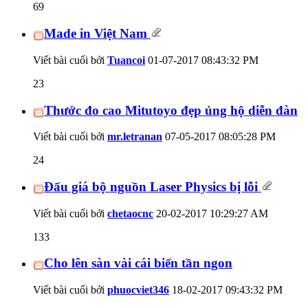
69
Made in Việt Nam
Viết bài cuối bởi
Tuancoi
01-07-2017
08:43:32 PM
23
Thước đo cao Mitutoyo đẹp ủng hộ diễn đàn
Viết bài cuối bởi
mr.letranan
07-05-2017
08:05:28 PM
24
Đấu giá bộ nguồn Laser Physics bị lỗi
Viết bài cuối bởi
chetaocnc
20-02-2017
10:29:27 AM
133
Cho lên sàn vài cái biến tần ngon
Viết bài cuối bởi
phuocviet346
18-02-2017
09:43:32 PM