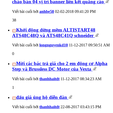
chào bán 04 vị trí banner liên kết quảng cáo
Viết bài cuối bởi
anhbe58
02-02-2018
09:41:20 PM
38
Khởi động dừng mềm ALTISTART48
ATS48C48Q và ATS48C41Q schneider
Viết bài cuối bởi
longnguyenkd10
11-12-2017
09:50:51 AM
0
Mời các bác trả giá cho 2 em động cơ Alpha
Step và Brussless DC Motor của Vexta
Viết bài cuối bởi
thanhhaitdt
11-12-2017
08:34:23 AM
1
đấu giá ủng hộ diễn đàn
Viết bài cuối bởi
thanhhaitdt
22-08-2017
03:43:15 PM